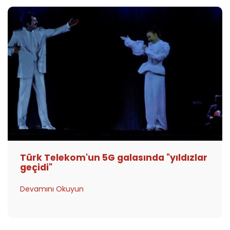
Türk Telekom'un 5G galasında "yıldızlar
geçidi"
Devamını Okuyun