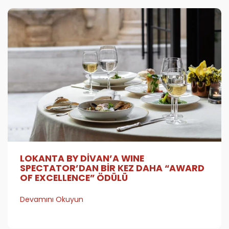
LOKANTA BY DİVAN’A WINE
SPECTATOR’DAN BİR KEZ DAHA “AWARD
OF EXCELLENCE” ÖDÜLÜ
Devamını Okuyun