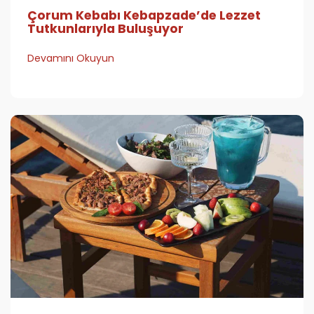
Çorum Kebabı Kebapzade’de Lezzet
Tutkunlarıyla Buluşuyor
Devamını Okuyun