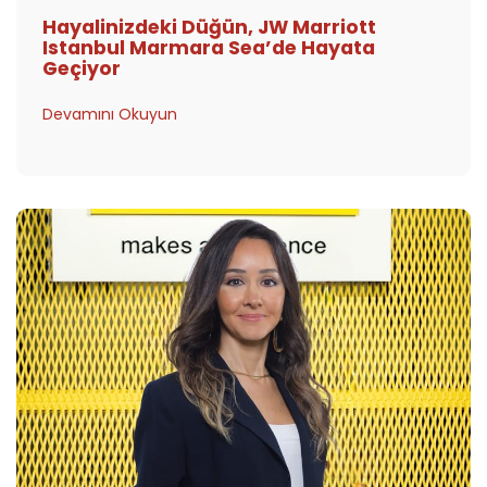
Hayalinizdeki Düğün, JW Marriott
Istanbul Marmara Sea’de Hayata
Geçiyor
Devamını Okuyun