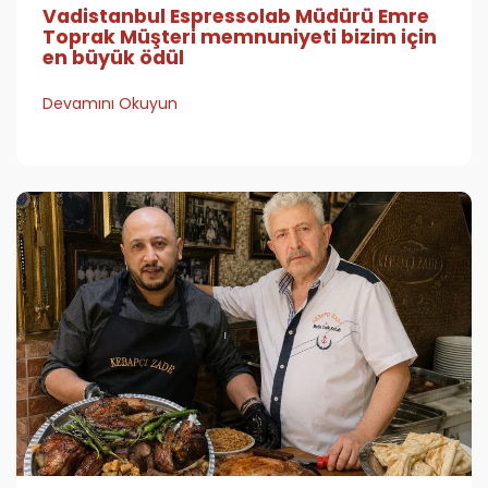
Vadistanbul Espressolab Müdürü Emre
Toprak Müşteri memnuniyeti bizim için
en büyük ödül
Devamını Okuyun