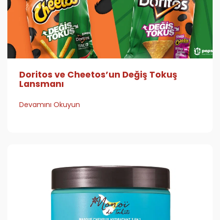
Doritos ve Cheetos’un Değiş Tokuş
Lansmanı
Devamını Okuyun