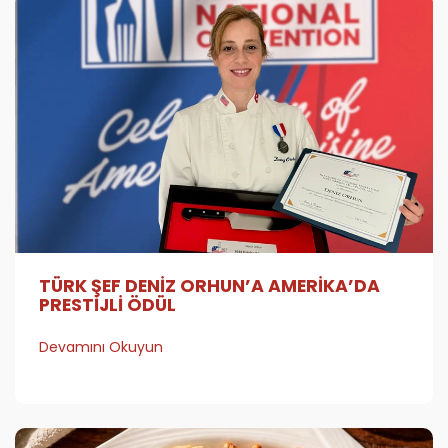
TÜRK ŞEF DENİZ ORHUN’A AMERİKA’DA
PRESTİJLİ ÖDÜL
Devamını Okuyun