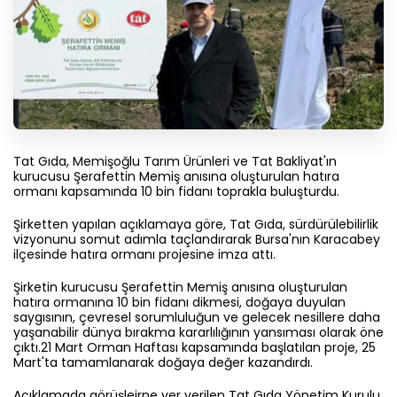
Tat Gıda, Memişoğlu Tarım Ürünleri ve Tat Bakliyat'ın
kurucusu Şerafettin Memiş anısına oluşturulan hatıra
ormanı kapsamında 10 bin fidanı toprakla buluşturdu.
Şirketten yapılan açıklamaya göre, Tat Gıda, sürdürülebilirlik
vizyonunu somut adımla taçlandırarak Bursa'nın Karacabey
ilçesinde hatıra ormanı projesine imza attı.
Şirketin kurucusu Şerafettin Memiş anısına oluşturulan
hatıra ormanına 10 bin fidanı dikmesi, doğaya duyulan
saygısının, çevresel sorumluluğun ve gelecek nesillere daha
yaşanabilir dünya bırakma kararlılığının yansıması olarak öne
çıktı.21 Mart Orman Haftası kapsamında başlatılan proje, 25
Mart'ta tamamlanarak doğaya değer kazandırdı.
Açıklamada görüşleirne yer verilen Tat Gıda Yönetim Kurulu