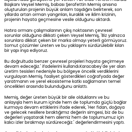
Başkanı Veysel Memiş, babası Şerafettin Memiş anısına
oluşturulan projenin büyük anlam taşıdığını belirterek, son
yıllarda artan orman yangınları, kuraklık ve iklim krizinin,
projenin hayata geçmesine vesile olduğunu aktardı.
Hatıra ormanı çalışmalarının çıkış noktasının çevresel
sorunlar olduğuna dikkati çeken Veysel Memiş, 'Biz yalnızca
sorunlara dikkat çeken bir marka olmayı yeterli görmüyoruz.
Somut çözümler üreten ve bu yaklaşımı sürdürülebilir kılan
bir yapı inşa ediyoruz.
Bu doğrultuda benzer çevresel projeleri hayata geçirmeye
devam edeceğiz.' ifadelerini kullandı.Karacabey'de yer alan
üretim tesisleri nedeniyle bu bölgeye öncelik verdiklerini
vurgulayan Memiş, faaliyet gösterdikleri coğrafyada değer
yaratmanın ve yerel ekosisteme katkı sağlamanın temel
öncelikleri arasında bulunduğunu anlattı.
Memiş, değer üreten büyük bir aile olduklarını ve bu
anlayışla hem kurum içinde hem de toplumda güçlü bağlar
kurmaya devam ettiklerini ifade ederek, 'Her fidan, doğaya
ve gelecek nesillere bıraktığımız değerin simgesi, biz de bu
değerleri yaşatarak hem ailemiz hem de toplumumuz için
kalıcı izler bırakmayı sürdüreceğiz.' değerlendirmesini yaptı.