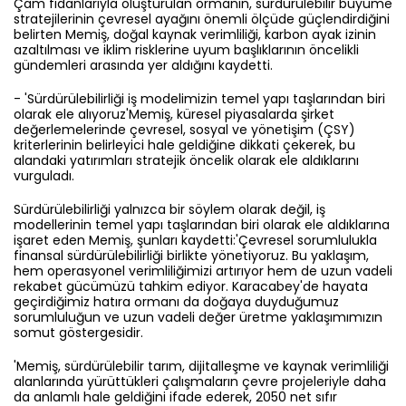
Çam fidanlarıyla oluşturulan ormanın, sürdürülebilir büyüme
stratejilerinin çevresel ayağını önemli ölçüde güçlendirdiğini
belirten Memiş, doğal kaynak verimliliği, karbon ayak izinin
azaltılması ve iklim risklerine uyum başlıklarının öncelikli
gündemleri arasında yer aldığını kaydetti.
- 'Sürdürülebilirliği iş modelimizin temel yapı taşlarından biri
olarak ele alıyoruz'Memiş, küresel piyasalarda şirket
değerlemelerinde çevresel, sosyal ve yönetişim (ÇSY)
kriterlerinin belirleyici hale geldiğine dikkati çekerek, bu
alandaki yatırımları stratejik öncelik olarak ele aldıklarını
vurguladı.
Sürdürülebilirliği yalnızca bir söylem olarak değil, iş
modellerinin temel yapı taşlarından biri olarak ele aldıklarına
işaret eden Memiş, şunları kaydetti:'Çevresel sorumlulukla
finansal sürdürülebilirliği birlikte yönetiyoruz. Bu yaklaşım,
hem operasyonel verimliliğimizi artırıyor hem de uzun vadeli
rekabet gücümüzü tahkim ediyor. Karacabey'de hayata
geçirdiğimiz hatıra ormanı da doğaya duyduğumuz
sorumluluğun ve uzun vadeli değer üretme yaklaşımımızın
somut göstergesidir.
'Memiş, sürdürülebilir tarım, dijitalleşme ve kaynak verimliliği
alanlarında yürüttükleri çalışmaların çevre projeleriyle daha
da anlamlı hale geldiğini ifade ederek, 2050 net sıfır