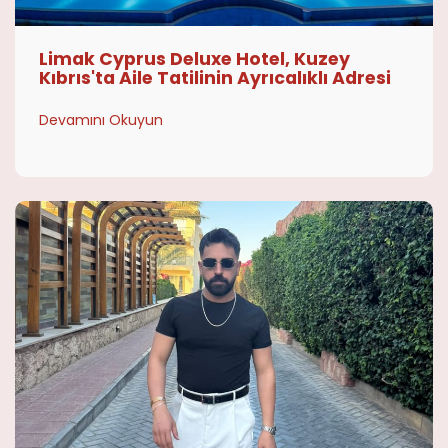
Limak Cyprus Deluxe Hotel, Kuzey
Kıbrıs'ta Aile Tatilinin Ayrıcalıklı Adresi
Devamını Okuyun