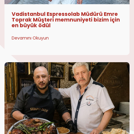
Vadistanbul Espressolab Müdürü Emre
Toprak Müşteri memnuniyeti bizim için
en büyük ödül
Devamını Okuyun