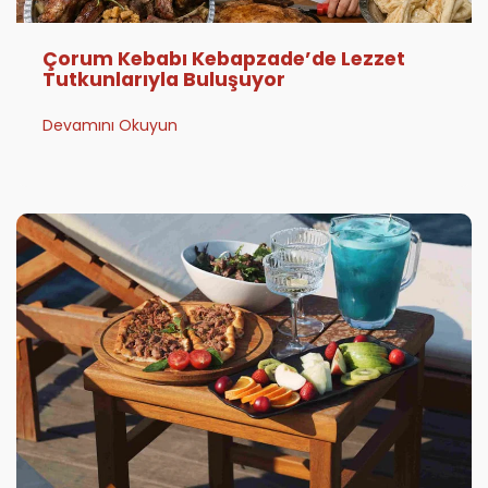
Çorum Kebabı Kebapzade’de Lezzet
Tutkunlarıyla Buluşuyor
Devamını Okuyun