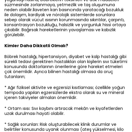
süzmesinde zorlanmaya, yetmezlik ve taş oluşumuna
neden olabilir.İlaveten kan basıncında yaratacağı bozukluk
ile dolaşım, kardiyak ve nörolojik sistemlerde sorunlara
sebep olarak vücut ısısının korunmasında sıkıntılar, çarpıntı,
konsantrasyon bozukluğu, halsizlik ve yorgunluk hissi ortaya
çıkabilir. Bağırsak hareketlerinin yavaşlaması ve kabızlık
görülebilir.
Kimler Daha Dikkatli Olmalı?
Böbrek hastalığı, hipertansiyon, diyabet ve kalp hastalığı gibi
sürekli tedavi gerektiren hastalıkları olan kişilerin sıvı tüketimi
konusunda doktorlarının önerilerine göre hareket etmeleri
çok önemlidir. Ayrıca bilinen hastalığı olmasa da oruç
tutanların;
* Ağır fiziksel aktivite ve egzersizi kısıtlaması; özellikle yoğun
tempoda yapılan egzersizlerde ekstra olarak su ve mineral
içeren takviyeler almaları önemlidir.
* Ortam ısısı: Sıvı kaybını artıracak mekân ve kıyafetlerden
uzak durulması hayati olabilir.
* Sağlık sorunları: Risk oluşturabilecek klinik durumlar ve
belirtiler konusunda uyanık olunması (ateş yükselmesi, kilo