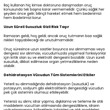
İlaç kullanan hiç kimse doktoruna danışmadan oruç
konusunda tek başına karar vermemelidir. Çünkü sağlık her
şeyden önce gelir; bilinçli hareket etmek hem bedenimizi
hem ibadetimizi korur.
Uzun Süreli Susuzluk Gizli Risk Taşır
Ramazan geldi, hoş geldi; ancak oruç tutmanın bazı sağlık
riskleri taşıyabileceği de unutulmamalıdır.
Oruç süresince uzun saatler boyunca sıvı alınmaması veya
dengesiz sıvı alınması, vücudumuzda yaşamsal fonksiyonlar
için kritik olan su ve elektrolit dengesini bozabilir. Uzun süreli
susuzluk, dikkat edilmezse organ yetmezliklerine neden
olabilir.
Dehidratasyon Vücudun Tüm Sistemlerini Etkiler
Yeterli su alınmadığında dehidratasyon (susuzluk) ve
potasyum, sodyum gibi elektrolitlerin dengesizliği vücudun
pek çok sistemini olumsuz etkileyebilir.
Yetersiz su alımı; idrar yapma, dışkılama ve terleme ile atık
maddelerin vücuttan atılmasında dengesizliklere, idrarın
yoğunlaşmasına, böbreklerin toksinleri ve atık maddeleri