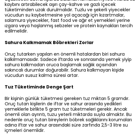
kaybını artırabilecek aşırı çay-kahve ve gazlı içecek
tüketiminden uzak durulmalıdır. Tuzlu ve şekerli yiyecekler
vücudun su kaybetmesine yol açacağı için kızartmalar,
salamura yiyecekler, fast food ve ağır et yemekleri yerine
ızgara veya haşlanmış sebzeler ve protein kaynakları tercih
edilmelidir.
Sahura Kalkmamak Böbrekleri Zorlar
Oruç tutarken yapılan en önemli hatalardan biri sahura
kalkılmamasıdır. Sadece iftarda ve sonrasında yemek yiyip
sahura kalkmadan oruca başlamak sağlık açısından
sakıncalı durumlar doğurabilir. Sahura kalkmayan kişide
vücudun susuz kalma süresi artar.
Tuz Tüketiminde Denge Şart
Bir kişinin günlük tüketmesi gereken tuz miktarı 5 gramdır.
Oruç tutan kişilerin de iftar ve sahur arasında yedikleri
yemeklerle birlikte 5 gram tuz tüketmeleri gerekir. Ancak
önemli olan ayrıntı, tuzu yeterli miktarda suyla almaktır. Bu
nedenle oruç tutan bireylerin böbrek sağlıklarını korumaları
adına iftar ve sahur arasındaki süre zarfında 2,5-3 litre su
içmeleri önemlidir.