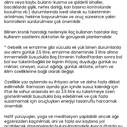
alımı veya kaybı, bulantı-kusma ve şiddetli ishaller,
bacaklarda şişlik, nefes darlığı, kan basıncı kontrolünde
bozulma vb.) durumlarında ivedi olarak su tüketiminin
artırılması, hekime başvurulması ve oruç süresince yakın
kontrollerin sürdürülmesi çok önemlidir.
Bilinen kronik hastalığı nedeniyle ilaç kullanan hastalar ilaç
kullanım saatlerini doktorları ile görüşerek planlamalıdır.
* Gebelik ve emzirme gibi vücuda ek yük binen durumlarda
sıvı alımı günlük 2.5 litre, emzirme döneminde 3 litre altına
inmemelidir.Susuzlukla Baş Etmenin Yollarıİftardan sonra bol
bol sıvı tüketinSağlıklı bir kişinin ihtiyaç duyduğu günlük su
miktarı; cinsiyet, vücut ağırlığı, günlük aktivite, ortam ve
iklim özelliklerine bağlı olarak değişir.
Özellikle yaz aylarında su ihtiyacı artar ve daha fazla dikkat
edilmelidir. Ramazan ayında gün içinde susuz kalındığı için
iftar ile sahur arasında en az 2.5 litre su tüketmeye özen
gösterilmelidir.Susuzlukla baş edebilmek ve çok fazla
susamamak için oruçluyken enerjiyi tasarruflu harcamak
önemlidir.
Hafif yürüyüşler, yoga ve meditasyon yapılabilir ancak ağır
egzersizden kaçınılmalı, ani ve fazla sıvı kaybına yol
açabilecek davranışlarda bulunulmamalıdır.Ayrıca iftarda su