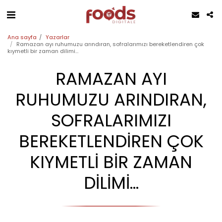
Ana sayfa
Yazarlar
Ramazan ayı ruhumuzu arındıran, sofralarımızı bereketlendiren çok
kıymetli bir zaman dilimi…
RAMAZAN AYI
RUHUMUZU ARINDIRAN,
SOFRALARIMIZI
BEREKETLENDIREN ÇOK
KIYMETLI BIR ZAMAN
DILIMI…