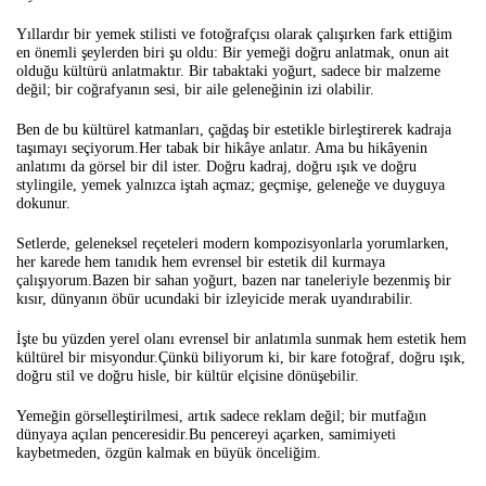
Yıllardır bir yemek stilisti ve fotoğrafçısı olarak çalışırken fark ettiğim
en önemli şeylerden biri şu oldu: Bir yemeği doğru anlatmak, onun ait
olduğu kültürü anlatmaktır. Bir tabaktaki yoğurt, sadece bir malzeme
değil; bir coğrafyanın sesi, bir aile geleneğinin izi olabilir.
Ben de bu kültürel katmanları, çağdaş bir estetikle birleştirerek kadraja
taşımayı seçiyorum.
Her tabak bir hikâye anlatır. Ama bu hikâyenin
anlatımı da görsel bir dil ister. Doğru kadraj, doğru ışık ve doğru
stylingile, yemek yalnızca iştah açmaz; geçmişe, geleneğe ve duyguya
dokunur.
Setlerde, geleneksel reçeteleri modern kompozisyonlarla yorumlarken,
her karede hem tanıdık hem evrensel bir estetik dil kurmaya
çalışıyorum.
Bazen bir sahan yoğurt, bazen nar taneleriyle bezenmiş bir
kısır, dünyanın öbür ucundaki bir izleyicide merak uyandırabilir.
İşte bu yüzden yerel olanı evrensel bir anlatımla sunmak hem estetik hem
kültürel bir misyondur.
Çünkü biliyorum ki, bir kare fotoğraf, doğru ışık,
doğru stil ve doğru hisle, bir kültür elçisine dönüşebilir.
Yemeğin görselleştirilmesi, artık sadece reklam değil; bir mutfağın
dünyaya açılan penceresidir.
Bu pencereyi açarken, samimiyeti
kaybetmeden, özgün kalmak en büyük önceliğim.