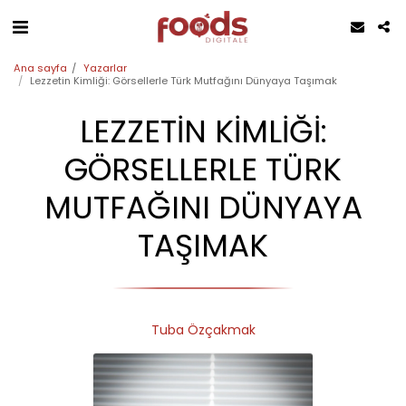
Ana sayfa
Yazarlar
Lezzetin Kimliği: Görsellerle Türk Mutfağını Dünyaya Taşımak
LEZZETIN KIMLIĞI:
GÖRSELLERLE TÜRK
MUTFAĞINI DÜNYAYA
TAŞIMAK
Tuba Özçakmak