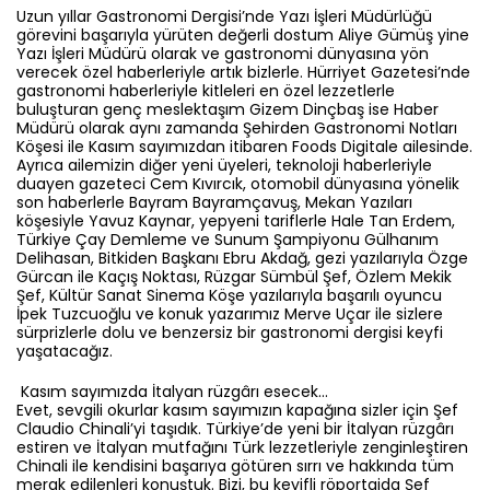
Uzun yıllar Gastronomi Dergisi’nde Yazı İşleri Müdürlüğü
görevini başarıyla yürüten değerli dostum Aliye Gümüş yine
Yazı İşleri Müdürü olarak ve gastronomi dünyasına yön
verecek özel haberleriyle artık bizlerle. Hürriyet Gazetesi’nde
gastronomi haberleriyle kitleleri en özel lezzetlerle
buluşturan genç meslektaşım Gizem Dinçbaş ise Haber
Müdürü olarak aynı zamanda Şehirden Gastronomi Notları
Köşesi ile Kasım sayımızdan itibaren Foods Digitale ailesinde.
Ayrıca ailemizin diğer yeni üyeleri, teknoloji haberleriyle
duayen gazeteci Cem Kıvırcık, otomobil dünyasına yönelik
son haberlerle Bayram Bayramçavuş, Mekan Yazıları
köşesiyle Yavuz Kaynar, yepyeni tariflerle Hale Tan Erdem,
Türkiye Çay Demleme ve Sunum Şampiyonu Gülhanım
Delihasan, Bitkiden Başkanı Ebru Akdağ, gezi yazılarıyla Özge
Gürcan ile Kaçış Noktası, Rüzgar Sümbül Şef, Özlem Mekik
Şef, Kültür Sanat Sinema Köşe yazılarıyla başarılı oyuncu
İpek Tuzcuoğlu ve konuk yazarımız Merve Uçar ile sizlere
sürprizlerle dolu ve benzersiz bir gastronomi dergisi keyfi
yaşatacağız.
Kasım sayımızda İtalyan rüzgârı esecek…
Evet, sevgili okurlar kasım sayımızın kapağına sizler için Şef
Claudio Chinali’yi taşıdık. Türkiye’de yeni bir İtalyan rüzgârı
estiren ve İtalyan mutfağını Türk lezzetleriyle zenginleştiren
Chinali ile kendisini başarıya götüren sırrı ve hakkında tüm
merak edilenleri konuştuk. Bizi, bu keyifli röportajda Şef