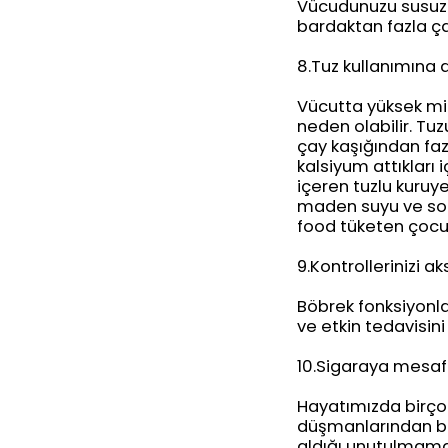
Vücudunuzu susuz b
bardaktan fazla ça
8.Tuz kullanımına 
Vücutta yüksek mik
neden olabilir. Tu
çay kaşığından faz
kalsiyum attıkları
içeren tuzlu kuruy
maden suyu ve soda
food tüketen çocu
9.Kontrollerinizi 
Böbrek fonksiyonlar
ve etkin tedavisin
10.Sigaraya mesaf
Hayatımızda birçok
düşmanlarından biri
aldığı unutulmamal