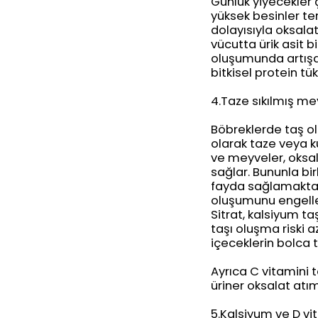
Günlük yiyecekler ç
yüksek besinler terc
dolayısıyla oksalat 
vücutta ürik asit b
oluşumunda artışa
bitkisel protein t
4.Taze sıkılmış mey
Böbreklerde taş ol
olarak taze veya k
ve meyveler, oksal
sağlar. Bununla bir
fayda sağlamaktadı
oluşumunu engelleye
Sitrat, kalsiyum ta
taşı oluşma riski a
içeceklerin bolca 
Ayrıca C vitamini t
üriner oksalat atımı
5.Kalsiyum ve D v