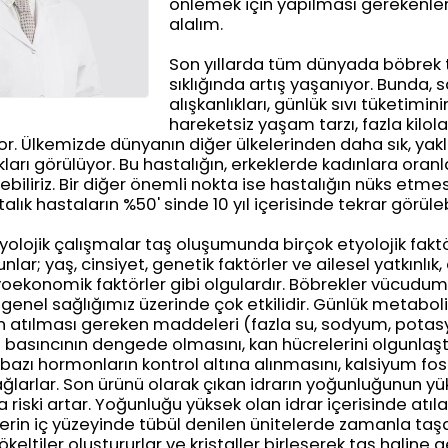
önlemek için yapılması gerekenleri 
alalım.
Son yıllarda tüm dünyada böbrek ta
sıklığında artış yaşanıyor. Bunda,
alışkanlıkları, günlük sıvı tüketimin
hareketsiz yaşam tarzı, fazla kilolar
yor. Ülkemizde dünyanın diğer ülkelerinden daha sık, yakl
kları görülüyor. Bu hastalığın, erkeklerde kadınlara oran
biliriz. Bir diğer önemli nokta ise hastalığın nüks etme
talık hastaların %50' sinde 10 yıl içerisinde tekrar görüleb
lojik çalışmalar taş oluşumunda birçok etyolojik faktö
lar; yaş, cinsiyet, genetik faktörler ve ailesel yatkınlık,
syoekonomik faktörler gibi olgulardır. Böbrekler vücudum
ve genel sağlığımız üzerinde çok etkilidir. Günlük metab
 atılması gereken maddeleri (fazla su, sodyum, potasy
 basıncının dengede olmasını, kan hücrelerini olgunlaşt
, bazı hormonların kontrol altına alınmasını, kalsiyum fo
larlar. Son ürünü olarak çıkan idrarın yoğunluğunun yü
riski artar. Yoğunluğu yüksek olan idrar içerisinde atıla
lerin iç yüzeyinde tübül denilen ünitelerde zamanla ta
ökeltiler oluştururlar ve kristaller birleşerek taş haline g