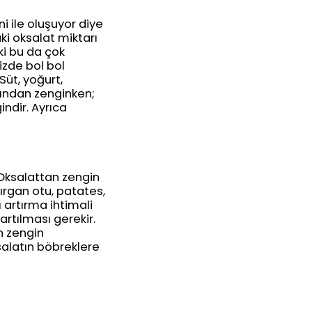
i ile oluşuyor diye
ki oksalat miktarı
ki bu da çok
izde bol bol
üt, yoğurt,
ısından zenginken;
ndir. Ayrıca
 Oksalattan zengin
ırgan otu, patates,
ı artırma ihtimali
rtılması gerekir.
n zengin
salatın böbreklere