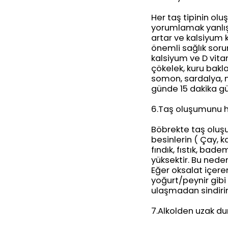
Her taş tipinin ol
yorumlamak yanlış 
artar ve kalsiyum 
önemli sağlık soru
kalsiyum ve D vita
çökelek, kuru bakla
somon, sardalya, m
günde 15 dakika gü
6.Taş oluşumunu hı
Böbrekte taş oluşu
besinlerin ( Çay, 
fındık, fıstık, bad
yüksektir. Bu nede
Eğer oksalat içere
yoğurt/peynir gibi
ulaşmadan sindiri
7.Alkolden uzak du