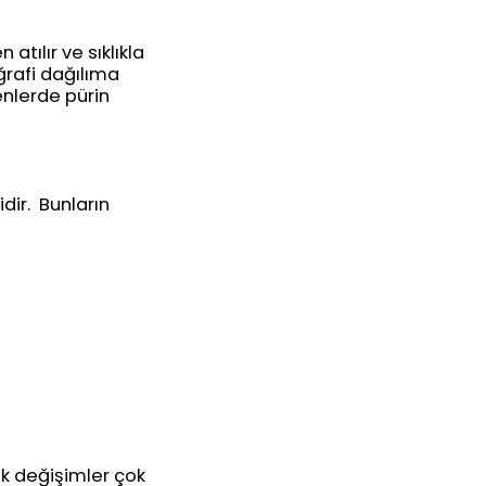
atılır ve sıklıkla
ğrafi dağılıma
enlerde pürin
dir. Bunların
k değişimler çok