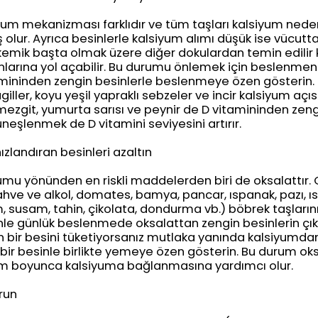
uşum mekanizması farklıdır ve tüm taşları kalsiyum neden
olur. Ayrıca besinlerle kalsiyum alımı düşük ise vücutta
kemik başta olmak üzere diğer dokulardan temin edilir 
nlarına yol açabilir. Bu durumu önlemek için beslenmen
mininden zengin besinlerle beslenmeye özen gösterin. S
giller, koyu yeşil yapraklı sebzeler ve incir kalsiyum aç
ezgit, yumurta sarısı ve peynir de D vitamininden zengi
neşlenmek de D vitamini seviyesini artırır.
zlandıran besinleri azaltın
mu yönünden en riskli maddelerden biri de oksalattır.
kahve ve alkol, domates, bamya, pancar, ıspanak, pazı, ıs
em, susam, tahin, çikolata, dondurma vb.) böbrek taşların
nle günlük beslenmede oksalattan zengin besinlerin çıka
n bir besini tüketiyorsanız mutlaka yanında kalsiyumda
 bir besinle birlikte yemeye özen gösterin. Bu durum ok
m boyunca kalsiyuma bağlanmasına yardımcı olur.
run