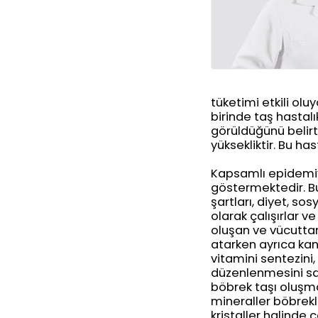
tüketimi etkili olu
birinde taş hastalı
görüldüğünü belirte
yüksekliktir. Bu has
Kapsamlı epidemiyo
göstermektedir. Bun
şartları, diyet, so
olarak çalışırlar 
oluşan ve vücuttan
atarken ayrıca kan
vitamini sentezini
düzenlenmesini sağ
böbrek taşı oluşma 
mineraller böbrek
kristaller halinde ç