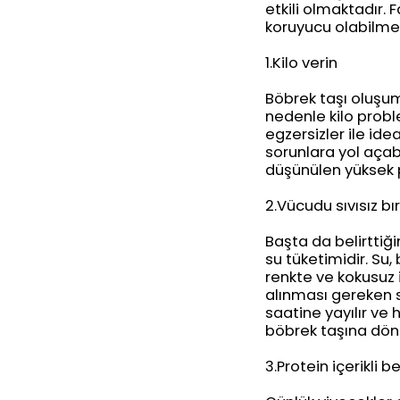
etkili olmaktadır. 
koruyucu olabilmek
1.Kilo verin
Böbrek taşı oluşum 
nedenle kilo probl
egzersizler ile id
sorunlara yol açab
düşünülen yüksek p
2.Vücudu sıvısız b
Başta da belirttiğ
su tüketimidir. Su,
renkte ve kokusuz i
alınması gereken sı
saatine yayılır ve h
böbrek taşına dön
3.Protein içerikli b