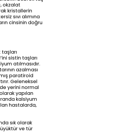
, okzalat
ak kristallerin
rsiz sıvı alımına
rın cinsinin doğru
 taşları
i sistin taşları
siyum atılmasıdır.
ktarının azalması
mış paratiroid
ırır. Geleneksel
zde yerini normal
 olarak yapılan
oranda kalsiyum
olan hastalarda,
da sık olarak
büyüktür ve tür