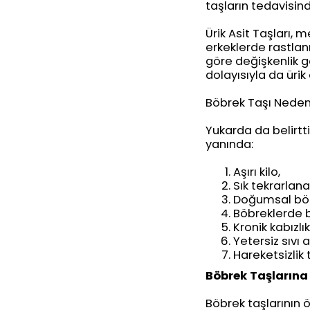
taşların tedavisin
Ürik Asit Taşları, 
erkeklerde rastlan
göre değişkenlik g
dolayısıyla da ürik 
Böbrek Taşı Neden
Yukarda da belirtt
yanında:
Aşırı kilo,
Sık tekrarlanan
Doğumsal böbr
Böbreklerde bu
Kronik kabızlık
Yetersiz sıvı a
Hareketsizlik
Böbrek Taşlarına
Böbrek taşlarının