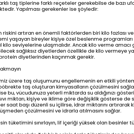
Farklı taş tiplerine farklı reçeteler gerekebilse de bazı u
tedir. Yapılması gerekenler ise şöyledir:
riskini artıran en önemli faktörlerden biri kilo fazlası ve
emi yaşayan bireyler kişiye özel beslenme programları
eal kilo seviyelerine ulaşmalıdır. Ancak kilo verme amac
ilecek sağlıksız diyetlerden özellikle de kilo vermeye 
rotein diyetlerinden kaçınmak gerekir.
ırakmayın
imiz üzere taş oluşumunu engellemenin en etkili yönteml
 böbrekte taş oluşturan kimyasalların çözülmesini sağlar.
se bu, vücudunuza yeterli miktarda su aldığınızı gösteri
vı miktarı, kişiye ve iklime göre değişiklik gösterse de 
er saat başı düzenli su içilirse, idrar miktarını artırarak
üşmeden çözülmesini ve idrarla atılmasını sağlar.
esin tüketimini sınırlayın, lif içeriği yüksek olan besinler t