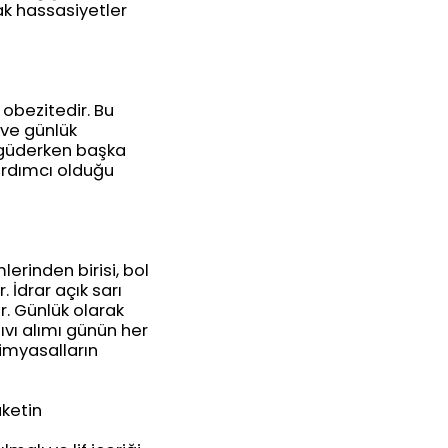
fak hassasiyetler
 obezitedir. Bu
 ve günlük
ı güderken başka
yardımcı olduğu
erinden birisi, bol
 İdrar açık sarı
r. Günlük olarak
sıvı alımı günün her
 kimyasalların
üketin