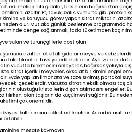
eşitli olmalıdır. Tek bir besinin fazla tüketiminden kaçınıl
ih edilmelidir. Lifli gıdalar, besinlerin bağırsaktan geçiş
emilimini azaltır. Et, tavuk, balık, yumurta gibi protein k
irikimine ve koruyucu görev yapan sitrat miktarını azalt
 neden olur. Mutlaka günlük beslenme programında h
üketiminde denge sağlanmalı, fazla tüketimden kaçınılma
ve suları ve turunçgillerle dost olun
uşumunu azaltan et etkili gıdalar meyve ve sebzelerdir
uru tüketilmeleri tavsiye edilmektedir. Aynı zamanda bo
atın vücutta birikmesini önleyerek, bağırsak yoluyla dış
likte sitrat içerikli meyveler, oksalat birikimini engell
r. Evde yapılan limonata ve taze sıkılmış portakal suyu
cek içeceklerdir. Vücutta sitratın eksik olması taş oluş
şlarının oluştuğu kristallerin dışarı atılmasını engeller.
zaltılırken, olan taşların da küçülmesi sağlanır. Bu neden
tüketimi çok önemlidir.
akviyesi kullanımına dikkat edilmelidir. Askorbik asit faz
 artabilir.
itaminine mesafe koymayın