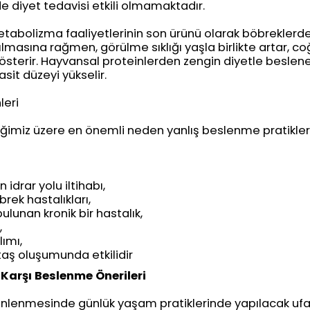
de diyet tedavisi etkili olmamaktadır.
metabolizma faaliyetlerinin son ürünü olarak böbreklerden 
ılmasına rağmen, görülme sıklığı yaşla birlikte artar, co
österir. Hayvansal proteinlerden zengin diyetle beslen
asit düzeyi yükselir.
leri
iğimiz üzere en önemli neden yanlış beslenme pratikleri
 idrar yolu iltihabı,
ek hastalıkları,
lunan kronik bir hastalık,
,
lımı,
 taş oluşumunda etkilidir
 Karşı Beslenme Önerileri
 önlenmesinde günlük yaşam pratiklerinde yapılacak ufa