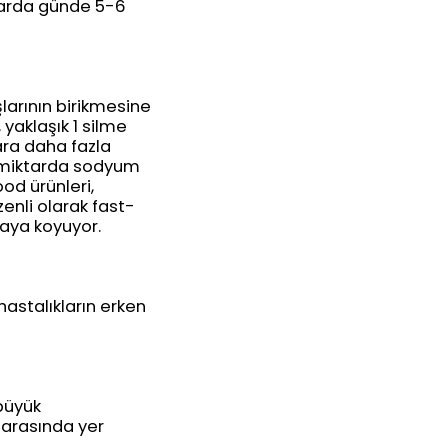
ktarda günde 5-6
larının birikmesine
yaklaşık 1 silme
ara daha fazla
un miktarda sodyum
od ürünleri,
enli olarak fast-
aya koyuyor.
 hastalıkların erken
büyük
r arasında yer