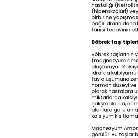
hastalığı (Nefrolit
(hiperokzalüri) vey
birbirine yapışmas
bağlı idrarın daha
tanısı tedavinin et
Böbrek taşı tipler
Böbrek taşlarının y
(magnezyum amonyum
oluşturuyor. Kalsiy
İdrarda kalsiyumun
taş oluşumuna zemi
hormon düzeyi ve b
olarak hastalara u
miktarlarda kalsiyu
çalışmalarda, nor
alanlara göre anla
kalsiyum kısıtlamas
Magnezyum Amonyum
görülür. Bu taşlar 