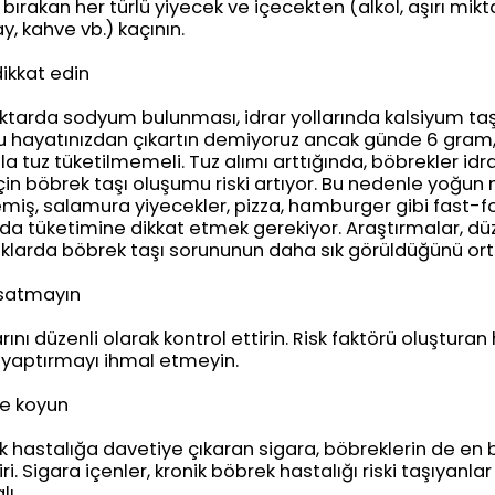
ırakan her türlü yiyecek ve içecekten (alkol, aşırı mi
y, kahve vb.) kaçının.
dikkat edin
tarda sodyum bulunması, idrar yollarında kalsiyum taş
zu hayatınızdan çıkartın demiyoruz ancak günde 6 gram, 
la tuz tüketilmemeli. Tuz alımı arttığında, böbrekler idr
 için böbrek taşı oluşumu riski artıyor. Bu nedenle yoğ
emiş, salamura yiyecekler, pizza, hamburger gibi fast-fo
 tüketimine dikkat etmek gerekiyor. Araştırmalar, düz
klarda böbrek taşı sorununun daha sık görüldüğünü ort
aksatmayın
ını düzenli olarak kontrol ettirin. Risk faktörü oluşturan
i yaptırmayı ihmal etmeyin.
e koyun
 hastalığa davetiye çıkaran sigara, böbreklerin de en 
. Sigara içenler, kronik böbrek hastalığı riski taşıyanla
ı.