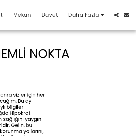
at
Mekan
Davet
Daha Fazla
NEMLİ NOKTA
nra sizler için her
acağım. Bu ay
lı bilgiler
ağda Hipokrat
 sağlığını yaygın
idir. Gelin, bu
 korunma yollarını,