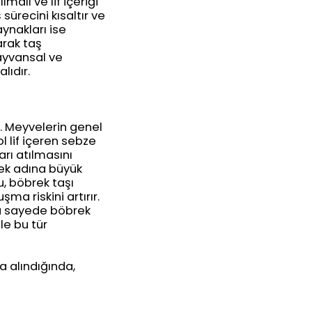
malı ve lif içeriği
 sürecini kısaltır ve
aynakları ise
arak taş
ayvansal ve
lıdır.
. Meyvelerin genel
l lif içeren sebze
arı atılmasını
emek adına büyük
, böbrek taşı
ma riskini artırır.
 Bu sayede böbrek
le bu tür
la alındığında,