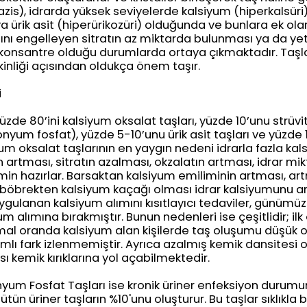
iazis), idrarda yüksek seviyelerde kalsiyum (hiperkalsüri)
a ürik asit (hiperürikozüri) olduğunda ve bunlara ek olar
ını engelleyen sitratın az miktarda bulunması ya da yete
 konsantre olduğu durumlarda ortaya çıkmaktadır. Taşla
kinliği açısından oldukça önem taşır.
i
üzde 80’ini kalsiyum oksalat taşları, yüzde 10’unu strüvit
 fosfat), yüzde 5-10’unu ürik asit taşları ve yüzde 1’in
um oksalat taşlarının en yaygın nedeni idrarla fazla kal
 artması, sitratın azalması, okzalatın artması, idrar mi
n hazırlar. Barsaktan kalsiyum emiliminin artması, art
öbrekten kalsiyum kaçağı olması idrar kalsiyumunu art
ygulanan kalsiyum alımını kısıtlayıcı tedaviler, günümü
m alımına bırakmıştır. Bunun nedenleri ise çeşitlidir; ilk
mal oranda kalsiyum alan kişilerde taş oluşumu düşük 
mlı fark izlenmemiştir. Ayrıca azalmış kemik dansitesi 
ı kemik kırıklarına yol açabilmektedir.
 Fosfat Taşları ise kronik üriner enfeksiyon durumun
bütün üriner taşların %10'unu oluşturur. Bu taşlar sıklıkla 