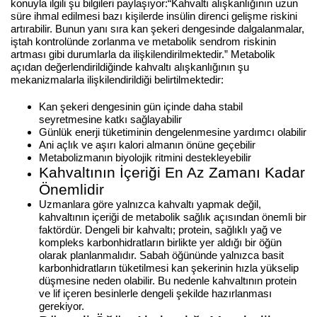
konuyla ilgili şu bilgileri paylaşıyor:
“Kahvaltı alışkanlığının uzun
süre ihmal edilmesi bazı kişilerde insülin direnci gelişme riskini
artırabilir. Bunun yanı sıra kan şekeri dengesinde dalgalanmalar,
iştah kontrolünde zorlanma ve metabolik sendrom riskinin
artması gibi durumlarla da ilişkilendirilmektedir.”
Metabolik
açıdan değerlendirildiğinde kahvaltı alışkanlığının şu
mekanizmalarla ilişkilendirildiği belirtilmektedir:
Kan şekeri dengesinin gün içinde daha stabil
seyretmesine katkı sağlayabilir
Günlük enerji tüketiminin dengelenmesine yardımcı olabilir
Ani açlık ve aşırı kalori almanın önüne geçebilir
Metabolizmanın biyolojik ritmini destekleyebilir
Kahvaltının İçeriği En Az Zamanı Kadar
Önemlidir
Uzmanlara göre yalnızca kahvaltı yapmak değil,
kahvaltının içeriği de metabolik sağlık açısından önemli bir
faktördür. Dengeli bir kahvaltı; protein, sağlıklı yağ ve
kompleks karbonhidratların birlikte yer aldığı bir öğün
olarak planlanmalıdır.
Sabah öğününde yalnızca basit
karbonhidratların tüketilmesi kan şekerinin hızla yükselip
düşmesine neden olabilir. Bu nedenle kahvaltının protein
ve lif içeren besinlerle dengeli şekilde hazırlanması
gerekiyor.