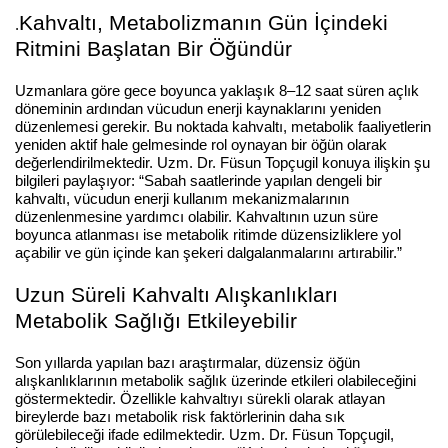
Kahvaltı, Metabolizmanın Gün İçindeki
.
Ritmini Başlatan Bir Öğündür
Uzmanlara göre gece boyunca yaklaşık 8–12 saat süren açlık
döneminin ardından vücudun enerji kaynaklarını yeniden
düzenlemesi gerekir. Bu noktada kahvaltı, metabolik faaliyetlerin
yeniden aktif hale gelmesinde rol oynayan bir öğün olarak
değerlendirilmektedir.
Uzm. Dr. Füsun Topçugil konuya ilişkin şu
bilgileri paylaşıyor:
“Sabah saatlerinde yapılan dengeli bir
kahvaltı, vücudun enerji kullanım mekanizmalarının
düzenlenmesine yardımcı olabilir. Kahvaltının uzun süre
boyunca atlanması ise metabolik ritimde düzensizliklere yol
açabilir ve gün içinde kan şekeri dalgalanmalarını artırabilir.”
Uzun Süreli Kahvaltı Alışkanlıkları
Metabolik Sağlığı Etkileyebilir
Son yıllarda yapılan bazı araştırmalar, düzensiz öğün
alışkanlıklarının metabolik sağlık üzerinde etkileri olabileceğini
göstermektedir. Özellikle kahvaltıyı sürekli olarak atlayan
bireylerde bazı metabolik risk faktörlerinin daha sık
görülebileceği ifade edilmektedir.
Uzm. Dr. Füsun Topçugil,