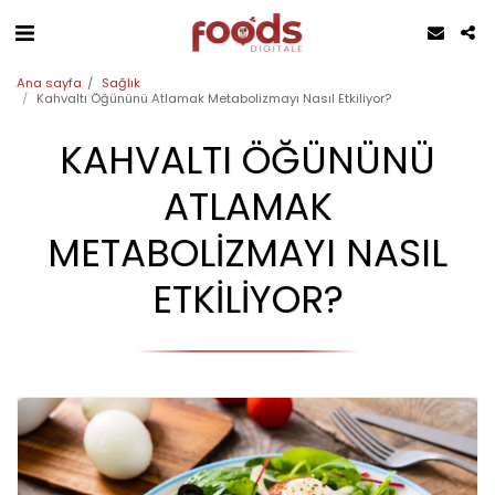
Ana sayfa
Sağlık
Kahvaltı Öğününü Atlamak Metabolizmayı Nasıl Etkiliyor?
KAHVALTI ÖĞÜNÜNÜ
ATLAMAK
METABOLIZMAYI NASIL
ETKILIYOR?