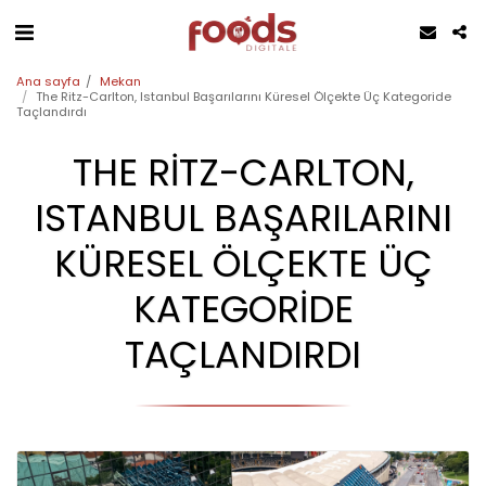
Ana sayfa
Mekan
The Ritz-Carlton, Istanbul Başarılarını Küresel Ölçekte Üç Kategoride
Taçlandırdı
THE RITZ-CARLTON,
ISTANBUL BAŞARILARINI
KÜRESEL ÖLÇEKTE ÜÇ
KATEGORIDE
TAÇLANDIRDI