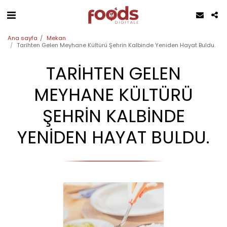
Ana sayfa
Mekan
Tarihten Gelen Meyhane Kültürü Şehrin Kalbinde Yeniden Hayat Buldu.
TARIHTEN GELEN
MEYHANE KÜLTÜRÜ
ŞEHRIN KALBINDE
YENIDEN HAYAT BULDU.