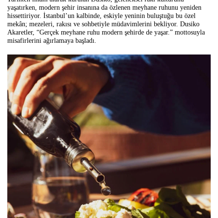
yaşatırken, modern şehir insanına da özlenen meyhane ruhunu yeniden
hissettiriyor. İstanbul’un kalbinde, eskiyle yeninin buluştuğu bu özel
mekân; mezeleri, rakısı ve sohbetiyle müdavimlerini bekliyor.
Dusiko
Akaretler, “Gerçek meyhane ruhu modern şehirde de yaşar.” mottosuyla
misafirlerini ağırlamaya başladı.