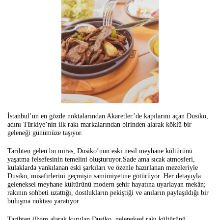
İstanbul’un en gözde noktalarından Akaretler’de kapılarını açan Dusiko,
adını Türkiye’nin ilk rakı markalarından birinden alarak köklü bir
geleneği günümüze taşıyor.
Tarihten gelen bu miras, Dusiko’nun eski nesil meyhane kültürünü
yaşatma felsefesinin temelini oluşturuyor.
Sade ama sıcak atmosferi,
kulaklarda yankılanan eski şarkıları ve özenle hazırlanan mezeleriyle
Dusiko, misafirlerini geçmişin samimiyetine götürüyor. Her detayıyla
geleneksel meyhane kültürünü modern şehir hayatına uyarlayan mekân;
rakının sohbeti uzattığı, dostlukların pekiştiği ve anıların paylaşıldığı bir
buluşma noktası yaratıyor.
Tarihten ilham alarak kurulan Dusiko, geleneksel rakı kültürünü