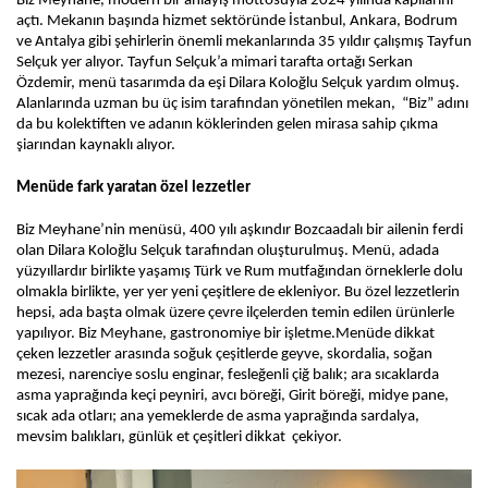
Biz Meyhane, modern bir anlayış mottosuyla 2024 yılında kapılarını 
açtı. Mekanın başında hizmet sektöründe İstanbul, Ankara, Bodrum 
ve Antalya gibi şehirlerin önemli mekanlarında 35 yıldır çalışmış Tayfun 
Selçuk yer alıyor. Tayfun Selçuk’a mimari tarafta ortağı Serkan 
Özdemir, menü tasarımda da eşi Dilara Koloğlu Selçuk yardım olmuş. 
Alanlarında uzman bu üç isim tarafından yönetilen mekan,  “Biz” adını 
da bu kolektiften ve adanın köklerinden gelen mirasa sahip çıkma 
şiarından kaynaklı alıyor.
Menüde fark yaratan özel lezzetler
Biz Meyhane’nin menüsü, 400 yılı aşkındır Bozcaadalı bir ailenin ferdi 
olan Dilara Koloğlu Selçuk tarafından oluşturulmuş. Menü, adada 
yüzyıllardır birlikte yaşamış Türk ve Rum mutfağından örneklerle dolu 
olmakla birlikte, yer yer yeni çeşitlere de ekleniyor. Bu özel lezzetlerin 
hepsi, ada başta olmak üzere çevre ilçelerden temin edilen ürünlerle 
yapılıyor. Biz Meyhane, gastronomiye bir işletme.
Menüde dikkat 
çeken lezzetler arasında soğuk çeşitlerde geyve, skordalia, soğan 
mezesi, narenciye soslu enginar, fesleğenli çiğ balık; ara sıcaklarda 
asma yaprağında keçi peyniri, avcı böreği, Girit böreği, midye pane, 
sıcak ada otları; ana yemeklerde de asma yaprağında sardalya, 
mevsim balıkları, günlük et çeşitleri dikkat  çekiyor. 