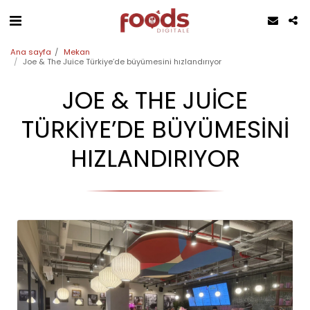
Ana sayfa
Mekan
Joe & The Juice Türkiye’de büyümesini hızlandırıyor
JOE & THE JUICE
TÜRKIYE’DE BÜYÜMESINI
HIZLANDIRIYOR