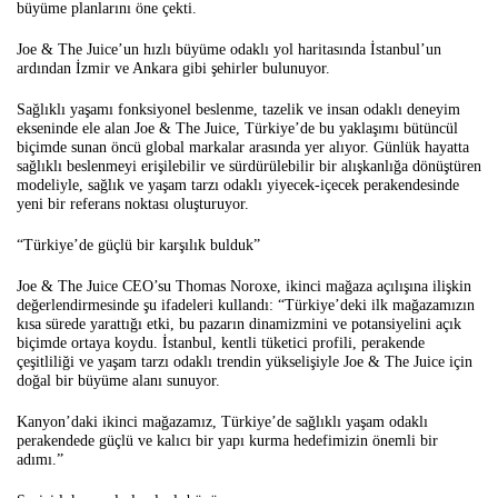
büyüme planlarını öne çekti.
Joe & The Juice’un hızlı büyüme odaklı yol haritasında İstanbul’un
ardından İzmir ve Ankara gibi şehirler bulunuyor.
Sağlıklı yaşamı fonksiyonel beslenme, tazelik ve insan odaklı deneyim
ekseninde ele alan Joe & The Juice, Türkiye’de bu yaklaşımı bütüncül
biçimde sunan öncü global markalar arasında yer alıyor. Günlük hayatta
sağlıklı beslenmeyi erişilebilir ve sürdürülebilir bir alışkanlığa dönüştüren
modeliyle, sağlık ve yaşam tarzı odaklı yiyecek-içecek perakendesinde
yeni bir referans noktası oluşturuyor.
“Türkiye’de güçlü bir karşılık bulduk”
Joe & The Juice CEO’su Thomas Noroxe, ikinci mağaza açılışına ilişkin
değerlendirmesinde şu ifadeleri kullandı: “Türkiye’deki ilk mağazamızın
kısa sürede yarattığı etki, bu pazarın dinamizmini ve potansiyelini açık
biçimde ortaya koydu. İstanbul, kentli tüketici profili, perakende
çeşitliliği ve yaşam tarzı odaklı trendin yükselişiyle Joe & The Juice için
doğal bir büyüme alanı sunuyor.
Kanyon’daki ikinci mağazamız, Türkiye’de sağlıklı yaşam odaklı
perakendede güçlü ve kalıcı bir yapı kurma hedefimizin önemli bir
adımı.”