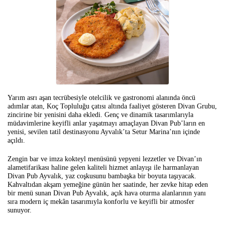
Yarım asrı aşan tecrübesiyle otelcilik ve gastronomi alanında öncü
adımlar atan, Koç Topluluğu çatısı altında faaliyet gösteren Divan Grubu,
zincirine bir yenisini daha ekledi. Genç ve dinamik tasarımlarıyla
müdavimlerine keyifli anlar yaşatmayı amaçlayan Divan Pub’ların en
yenisi, sevilen tatil destinasyonu Ayvalık’ta Setur Marina’nın içinde
açıldı.
Zengin bar ve imza kokteyl menüsünü yepyeni lezzetler ve Divan’ın
alametifarikası haline gelen kaliteli hizmet anlayışı ile harmanlayan
Divan Pub Ayvalık, yaz coşkusunu bambaşka bir boyuta taşıyacak.
Kahvaltıdan akşam yemeğine günün her saatinde, her zevke hitap eden
bir menü sunan Divan Pub Ayvalık, açık hava oturma alanlarının yanı
sıra modern iç mekân tasarımıyla konforlu ve keyifli bir atmosfer
sunuyor.