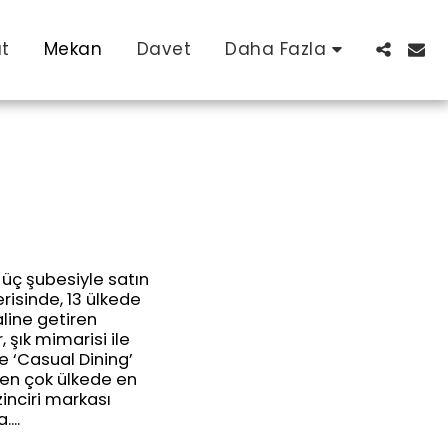
at
Mekan
Davet
Daha Fazla
, üç şubesiyle satın
çerisinde, 13 ülkede
line getiren
şık mimarisi ile
 ‘Casual Dining’
en çok ülkede en
inciri markası
....