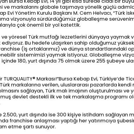
ayan Bursa Kebap Evi, 14 yıl gibi kısa sürede ciddi bir bü
ni ve markalarını globale taşımaya yönelik güçlü adımlar
ap Evi Yönetim Kurulu Başkanı M. Cem Helvacı, “Türk is
aşıma vizyonuyla sürdürdüğümüz globalleşme serüveni
rıyla çok önemli bir yol katettik.
el ve yöresel Türk mutfağı lezzetlerini dünyaya yaymak 
 ediyoruz. Bu hedefe ulaşırken sahip olduğumuz yüksek n
ranchise (iş ortaklarımız) ve dünya standartlarındaki
enebilir sistemimizi yaymak istiyoruz. Globalleşme vizyo
 içinde 180, yurt dışında 75 olmak üzere 255 şubeye ula
ir TURQUALITY®️ Markası!”Bursa Kebap Evi, Türkiye’de Tic
 Türk markalarına verilen, uluslararası pazarlarda kendi
olmasını sağlayan, Türk malı imajının oluşturulması ve y
lmuş devlet destekli ilk ve tek markalaşma programı o
.
e 2.500, yurt dışında ise 300 kişiye istihdam sağlayan m
da franchise anlaşması yaptığı her yatırımcıya şubesi
dam etme şartı sunuyor.