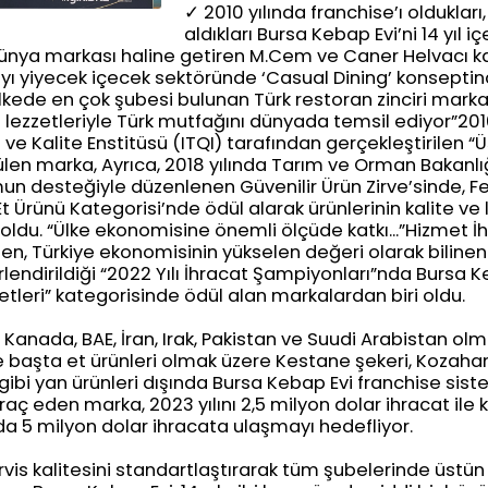
✓ 2010 yılında franchise’ı oldukları
aldıkları Bursa Kebap Evi’ni 14 yıl i
dünya markası haline getiren M.Cem ve Caner Helvacı ka
yı yiyecek içecek sektöründe ‘Casual Dining’ konsepti
lkede en çok şubesi bulunan Türk restoran zinciri mark
ü lezzetleriyle Türk mutfağını dünyada temsil ediyor”201
 ve Kalite Enstitüsü (ITQI) tarafından gerçekleştirilen “
ülen marka, Ayrıca, 2018 yılında Tarım ve Orman Bakanl
un desteğiyle düzenlenen Güvenilir Ürün Zirve’sinde, F
 Et Ürünü Kategorisi’nde ödül alarak ürünlerinin kalite ve l
ldu. “Ülke ekonomisine önemli ölçüde katkı...”Hizmet İhra
nen, Türkiye ekonomisinin yükselen değeri olarak biline
lendirildiği “2022 Yılı İhracat Şampiyonları”nda Bursa K
leri” kategorisinde ödül alan markalardan biri oldu.
 Kanada, BAE, İran, Irak, Pakistan ve Suudi Arabistan ol
 başta et ürünleri olmak üzere Kestane şekeri, Kozaha
gibi yan ürünleri dışında Bursa Kebap Evi franchise sis
aç eden marka, 2023 yılını 2,5 milyon dolar ihracat ile 
da 5 milyon dolar ihracata ulaşmayı hedefliyor.
rvis kalitesini standartlaştırarak tüm şubelerinde üstün