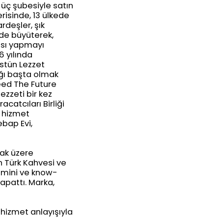
, üç şubesiyle satın
çerisinde, 13 ülkede
rdeşler, şık
nde büyüterek,
ası yapmayı
6 yılında
Üstün Lezzet
ığı başta olmak
eed The Future
ezzeti bir kez
catcıları Birliği
n hizmet
ebap Evi,
mak üzere
n Türk Kahvesi ve
temini ve know-
kapattı. Marka,
 hizmet anlayışıyla