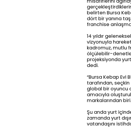
misafirlerini ağırl
gerçekleştirdikleri
belirten Bursa Keb
dört bir yanına t
franchise anlaşmala
14 yıldır geleneks
vizyonuyla hareket
kadromuz, mutlu f
ölçülebilir-denetl
projeksiyonda yurt
dedi.
“Bursa Kebap Evi B
tarafından, seçkin
global bir oyuncu 
amacıyla oluşturu
markalarından biri
Şu anda yurt içind
zamanda yurt dışın
vatandaşını istih