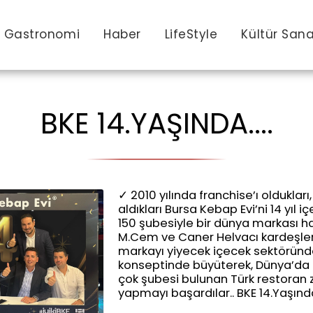
Gastronomi
Haber
LifeStyle
Kültür San
BKE 14.YAŞINDA....
✓ 2010 yılında franchise’ı oldukları
aldıkları Bursa Kebap Evi’ni 14 yıl i
150 şubesiyle bir dünya markası ha
M.Cem ve Caner Helvacı kardeşler, 
markayı yiyecek içecek sektöründe
konseptinde büyüterek, Dünya’da 
çok şubesi bulunan Türk restoran z
yapmayı başardılar.. BKE 14.Yaşında