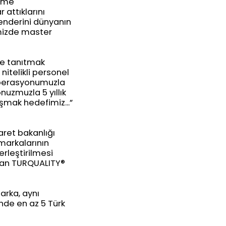
yüme
 attıklarını
kenderini dünyanın
mizde master
ve tanıtmak
itelikli personel
 operasyonumuzla
nuzmuzla 5 yıllık
şmak hedefimiz...”
aret bakanlığı
 markalarının
erleştirilmesi
lan TURQUALITY®️
arka, aynı
nde en az 5 Türk