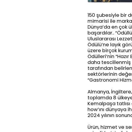
150 şubesiyle bir 
mimarisi ile marka
Dünya’da en çok ü
başardılar.. “Ödüll
Uluslararası Lezzet
Ödülü’ne layık gör
üzere birçok kurum
Ödülleri’nin “Hazır
daha tescillenmiş o
tarafından belirle
sektörlerinin değer
“Gastronomi Hizmet
Almanya, İngiltere,
toplamda 8 ülkeye
Kemalpaşa tatlısı 
how’ını dünyaya ihr
2024 yılının sonun
Ürün, hizmet ve se