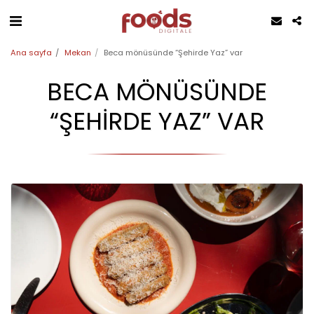
Ana sayfa
Mekan
Beca mönüsünde “Şehirde Yaz” var
BECA MÖNÜSÜNDE
“ŞEHIRDE YAZ” VAR