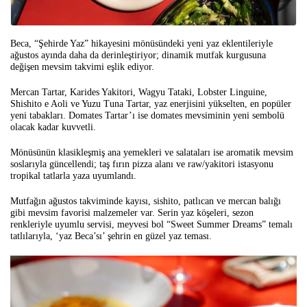
Beca, “Şehirde Yaz” hikayesini mönüsündeki yeni yaz eklentileriyle
ağustos ayında daha da derinleştiriyor; dinamik mutfak kurgusuna
değişen mevsim takvimi eşlik ediyor.
Mercan Tartar, Karides Yakitori, Wagyu Tataki, Lobster Linguine,
Shishito e Aoli ve Yuzu Tuna Tartar, yaz enerjisini yükselten, en popüler
yeni tabakları. Domates Tartar’ı ise domates mevsiminin yeni sembolü
olacak kadar kuvvetli.
Mönüsünün klasikleşmiş ana yemekleri ve salataları ise aromatik mevsim
soslarıyla güncellendi; taş fırın pizza alanı ve raw/yakitori istasyonu
tropikal tatlarla yaza uyumlandı.
Mutfağın ağustos takviminde kayısı, sishito, patlıcan ve mercan balığı
gibi mevsim favorisi malzemeler var. Serin yaz köşeleri, sezon
renkleriyle uyumlu servisi, meyvesi bol “Sweet Summer Dreams” temalı
tatlılarıyla, ‘yaz Beca’sı’ şehrin en güzel yaz teması.