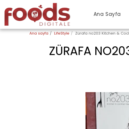
Ana Sayfa
Ana sayfa
LifeStyle
Zürafa no203 Kitchen & Cockt
ZÜRAFA NO203