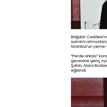
Bağdat Caddesi’ni
samimi atmosferi,
İstanbul’un yeme-
“Perde arkası” kon
gecesine genç oyun
Şahin, Alara Bozbe
eğlendi.