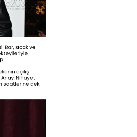
 Bar, sıcak ve
teylleriyle
p.
kanın açılış
l Anay, Nihayet
en saatlerine dek