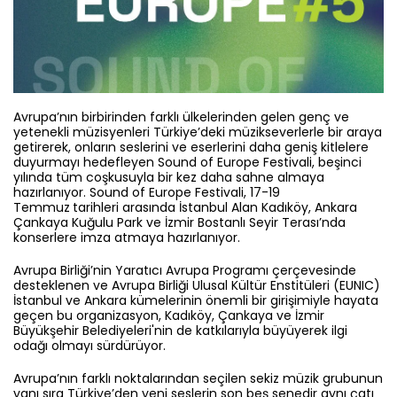
Avrupa’nın birbirinden farklı ülkelerinden gelen genç ve
yetenekli müzisyenleri Türkiye’deki müzikseverlerle bir araya
getirerek, onların seslerini ve eserlerini daha geniş kitlelere
duyurmayı hedefleyen Sound of Europe Festivali, beşinci
yılında tüm coşkusuyla bir kez daha sahne almaya
hazırlanıyor. Sound of Europe Festivali, 17-19
Temmuz
tarihleri arasında İstanbul Alan Kadıköy, Ankara
Çankaya Kuğulu Park ve İzmir Bostanlı Seyir Terası’nda
konserlere imza atmaya hazırlanıyor.
Avrupa Birliği’nin Yaratıcı Avrupa Programı çerçevesinde
desteklenen ve Avrupa Birliği Ulusal Kültür Enstitüleri (EUNIC)
İstanbul ve Ankara kümelerinin önemli bir girişimiyle hayata
geçen bu organizasyon, Kadıköy, Çankaya ve İzmir
Büyükşehir Belediyeleri'nin de katkılarıyla büyüyerek ilgi
odağı olmayı sürdürüyor.
Avrupa’nın farklı noktalarından seçilen sekiz müzik grubunun
yanı sıra Türkiye’den yeni seslerin son beş senedir aynı çatı