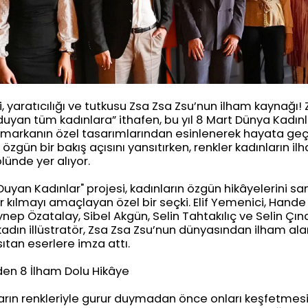
, yaratıcılığı ve tutkusu Zsa Zsa Zsu’nun ilham kaynağı! 
 duyan tüm kadınlara” ithafen, bu yıl 8 Mart Dünya Kadın
n markanın özel tasarımlarından esinlenerek hayata geçi
i, özgün bir bakış açısını yansıtırken, renkler kadınların i
lünde yer alıyor.
Duyan Kadınlar" projesi, kadınların özgün hikâyelerini s
ür kılmayı amaçlayan özel bir seçki. Elif Yemenici, Han
ynep Özatalay, Sibel Akgün, Selin Tahtakılıç ve Selin Çın
kadın illüstratör, Zsa Zsa Zsu’nun dünyasından ilham ala
sıtan eserlere imza attı.
rden 8 İlham Dolu Hikâye
arın renkleriyle gurur duymadan önce onları keşfetmesi 