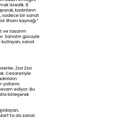
mak istedik. 8
aparak, kadınların
i, sadece bir sanat
bir ilham kaynağı.”
at ve tasarım
or. Sanatın gücüyle
ı kutlayan, sanat
serler, Zsa Zsa
k. Cesaretiyle
adınların
 yollarını
devam ediyor. Bu
tla birleşerek
şıldayan,
Mart’ta da sanat