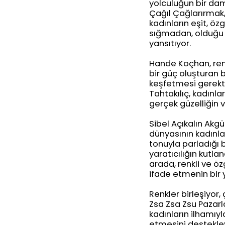
yolculuğun bir daml
Çağıl Çağlarırmak,
kadınların eşit, öz
sığmadan, olduğu h
yansıtıyor.
Hande Koçhan, renkl
bir güç oluşturan b
keşfetmesi gerektiğ
Tahtakılıç, kadınla
gerçek güzelliğin v
Sibel Açıkalın Akgü
dünyasının kadınla
tonuyla parladığı b
yaratıcılığın kutla
arada, renkli ve öz
ifade etmenin bir 
Renkler birleşiyor,
Zsa Zsa Zsu Pazarl
kadınların ilhamıy
etmesini destekley