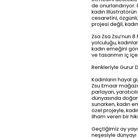
de onurlandırıyor. 
kadın illüstratörün
cesaretini, özgünl
projesi değil, kadı
Zsa Zsa Zsu’nun 8 
yolculuğu, kadınla
kadın emeğini görü
ve tasarımın iç içe
Renkleriyle Gurur 
Kadınların hayal g
Zsu Emaar mağazas
parlayan, yaratıcıl
dünyasında doğan Z
sunarken, kadın e
özel projeyle, kadı
ilham veren bir hik
Geçtiğimiz ay yayı
neşesiyle dünyayı 