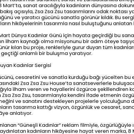
8 Mart’ta, sanat aracılığıyla kadınların dünyasına dokun
 bakış açısıyla, Zsa Zsa Zsu tasarımlarını odak noktası y
üğünü ve yaratıcı gücünü sanatla görünür kıldık. Bu serg
nların hikâyelerinin tasarımla nasıl buluştuğunu anlatan 
Mart Dünya Kadınlar Günü için hayata geçirdiği bu san
rın ilham kaynağı olma misyonunu bir adım öteye taşıy
nür kılan bu proje, renkleriyle gurur duyan tüm kadınlar
 geçtiği anlamlı bir buluşma yaratıyor.
Duyan Kadınlar Sergisi
ücünü, cesaretini ve sanatla kurduğu bağı yücelten bu e
ındaki Zsa Zsa Zsu House’ta sanatseverlerle buluşaca
ığıyla ilham veren ve hayallerini özgürce şekillendiren k
sa Zsa Zsu, tasarımlarıyla kendini ifade etmenin özgür
meğini ve sanatını destekleyen projelerle yolculuğuna 
nların tasarıma kattığı vizyon, özgünlük ve cesaret, sana
âye anlatıyor.
nlanan “Güneşli Kadınlar” reklam filmiyle, özgürlüğüyle ı
aydınlatan kadınların hikâyesine hayat veren marka, 8 