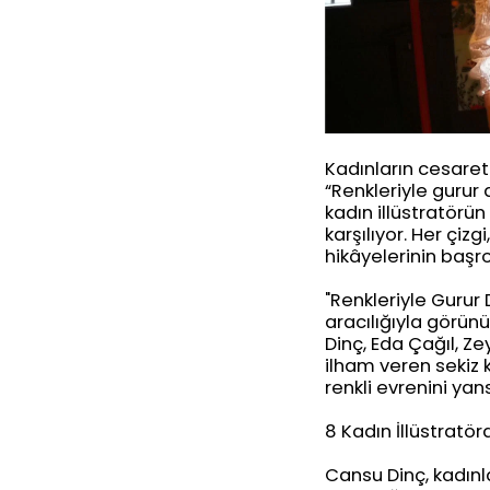
Kadınların cesareti
“Renkleriyle gurur
kadın illüstratörü
karşılıyor. Her çizg
hikâyelerinin başro
"Renkleriyle Gurur 
aracılığıyla görün
Dinç, Eda Çağıl, Ze
ilham veren sekiz 
renkli evrenini yan
8 Kadın İllüstratö
Cansu Dinç, kadınl