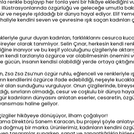
a renkle başlayıp her tonla yeni bir hikâye eklediğini v
 illüstrasyonlarında özgürlüğü ve geleceğe umutla bak
gür ve neşeyle ışıldadığı bir dünya hayal ediyor. Elif Yeme
aliyle kendini seven ve çevresine ışık saçan kadınları 
eriyle gurur duyan kadınları, farklılıklarını cesurca kuc
ireyler olarak tanımlıyor. Selin Çınar, herkesin kendi ren
ine inanıyor ve bu keşif yolculuğunu çizgileriyle aktarıy
rın kendi tarzlarıyla özgürce var olabilmesinin önemini 
e gücün, insanın kendisi olabildiği yerde ortaya çıktığını 
n, Zsa Zsa Zsu’nun özgür ruhlu, eğlenceli ve renkleriyle ı
rın kendilerini özgürce ifade edebildiği, neşeyle kucakla
ir alan sunduğunu vurguluyor. Onun çizgilerinde, bireyse
ndığı, sınırların olmadığı, cesur ve coşkulu bir dünya haya
gür kadınların dünyasını anlatan eserler, cesaretin, özg
yansıması haline geliyor.
 çizgiler hikâyeye dönüşüyor, ilham çoğalıyor!
ama Direktörü Sanem Karacan, bu projeyi şöyle anlatıyo
la doğmuş bir marka. Ürünlerimiz, kadınların kendini özg
en tasarımlar sunarken, sanat ve zanaatkârlıkla birle