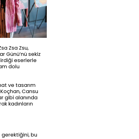
Zsa Zsa Zsu,
lar Günü’nü sekiz
rdiği eserlerle
lham dolu
anat ve tasarım
de Koçhan, Cansu
ar gibi alanında
rak kadınların
gerektiğini, bu