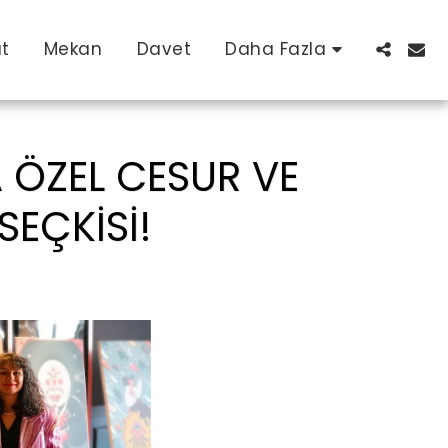
at
Mekan
Davet
Daha Fazla
A ÖZEL CESUR VE
SEÇKISI!