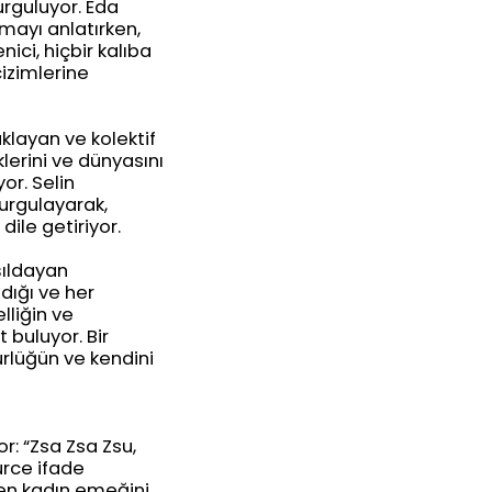
urguluyor. Eda
mayı anlatırken,
nici, hiçbir kalıba
çizimlerine
aklayan ve kolektif
klerini ve dünyasını
or. Selin
vurgulayarak,
dile getiriyor.
şıldayan
dığı ve her
lliğin ve
t buluyor. Bir
ürlüğün ve kendini
r: “Zsa Zsa Zsu,
ürce ifade
şen kadın emeğini