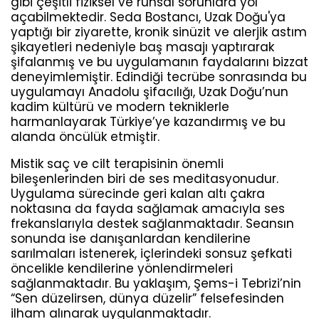
gibi çeşitli fiziksel ve ruhsal sorunlara yol
açabilmektedir. Seda Bostancı, Uzak Doğu'ya
yaptığı bir ziyarette, kronik sinüzit ve alerjik astım
şikayetleri nedeniyle baş masajı yaptırarak
şifalanmış ve bu uygulamanın faydalarını bizzat
deneyimlemiştir. Edindiği tecrübe sonrasında bu
uygulamayı Anadolu şifacılığı, Uzak Doğu’nun
kadim kültürü ve modern tekniklerle
harmanlayarak Türkiye’ye kazandırmış ve bu
alanda öncülük etmiştir.
Mistik saç ve cilt terapisinin önemli
bileşenlerinden biri de ses meditasyonudur.
Uygulama sürecinde geri kalan altı çakra
noktasına da fayda sağlamak amacıyla ses
frekanslarıyla destek sağlanmaktadır. Seansın
sonunda ise danışanlardan kendilerine
sarılmaları istenerek, içlerindeki sonsuz şefkati
öncelikle kendilerine yönlendirmeleri
sağlanmaktadır. Bu yaklaşım, Şems-i Tebrizi’nin
“Sen düzelirsen, dünya düzelir” felsefesinden
ilham alınarak uygulanmaktadır.