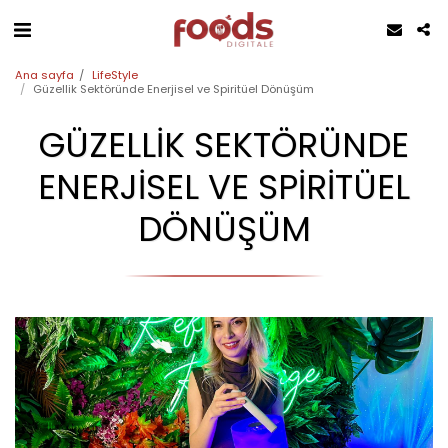
Ana sayfa
LifeStyle
Güzellik Sektöründe Enerjisel ve Spiritüel Dönüşüm
GÜZELLIK SEKTÖRÜNDE
ENERJISEL VE SPIRITÜEL
DÖNÜŞÜM