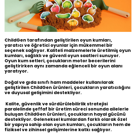
ChildGen tarafından geliştirilen oyun kumları,
yaratıcı ve öğretici oyunlar için mükemmel bir
seçenek sağlıyor. Kaliteli malzemelerle üretilmiş oyun
kumları, sağlıklı ve güvenli oyun saatleri sunuyor.
Oyun kum setleri, çocukların motor becerilerini
geliştirirken aynı zamanda eğlenceli bir oyun alanı
yaratıyor.
Doğal ve gıda sınıfı ham maddeler kullanılarak
geliştirilen ChildGen ürünleri, çocukların yaratıcılığını
ve duyusal gelişimini destekliyor.
Kalite, güvenlik ve sürdürülebilirlik stratejisi
paralelinde şeffaf bir üretim süreci sonunda ailelerle
buluşan ChildGen ürünleri, çocukların hayal gücünü
destekliyor. Geleneksel kumlardan farklı olarak özel
bir yapıya sahip olan oyun kumları, çocukların hem de
fiziksel ve zihinsel gelişimlerine katkı sağlıyor.