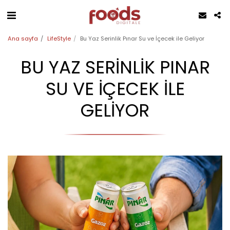
Ana sayfa
LifeStyle
Bu Yaz Serinlik Pınar Su ve İçecek ile Geliyor
BU YAZ SERINLIK PINAR
SU VE İÇECEK ILE
GELIYOR