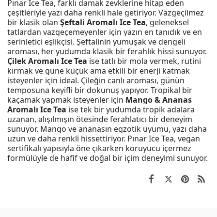
Pınar Ice Tea, farklı damak zevklerine hitap eden
çeşitleriyle yazı daha renkli hale getiriyor. Vazgeçilmez
bir klasik olan
Şeftali Aromalı Ice Tea
, geleneksel
tatlardan vazgeçemeyenler için yazın en tanıdık ve en
serinletici eşlikçisi. Şeftalinin yumuşak ve dengeli
aroması, her yudumda klasik bir ferahlık hissi sunuyor.
Çilek Aromalı Ice Tea
ise tatlı bir mola vermek, rutini
kırmak ve güne küçük ama etkili bir enerji katmak
isteyenler için ideal. Çileğin canlı aroması, günün
temposuna keyifli bir dokunuş yapıyor. Tropikal bir
kaçamak yapmak isteyenler için
Mango & Ananas
Aromalı Ice Tea
ise tek bir yudumda tropik adalara
uzanan, alışılmışın ötesinde ferahlatıcı bir deneyim
sunuyor. Mango ve ananasın egzotik uyumu, yazı daha
uzun ve daha renkli hissettiriyor. Pınar Ice Tea, vegan
sertifikalı yapısıyla öne çıkarken koruyucu içermez
formülüyle de hafif ve doğal bir içim deneyimi sunuyor.