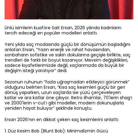
Ünlü isimlerin kuaföre Sait Ersan, 2026 yılında kadınların
tercih edeceği en popüler modelleri anlattı.
Yeni yılda saç modasında güçlü bir dönüşümün başladığını
anlatan Ersan, “Yazın enerjik ve rahat havasından,
sonbaharın sofistike ve sakin dokularına geçişle birlikte, saç
trendleri de farklı bir boyut kazanıyor. Mevsim değişiklikleri,
sadece kıyafetlerimizde değil, saçlarımızda da büyük bir
değişim isteği yaratıyor” dedi.
Sezonun ruhunun “fazla uğraşmadan etkileyici görünmek”
olduğunu belirten Ersan, “Kısa saç kesimleri güçlü bir geri
dönüş yaparken, uzun saçlarda ise yüzü çerçeveleyen
katlar ve ara katlar öne çıkıyor. Retro ilhamlar, 70'lerin shag’ı
ve 2000'lerin v-cut’ı gibi modeller, modern dokunuşlarla
yeniden hayat buluyor” şeklinde konuştu.
Ersan 2026’nın en dikkat çeken saç kesimlerini anlattı:
1.⁠ ⁠Düz Kesim Bob (Blunt Bob): Minimalizmin Gücü