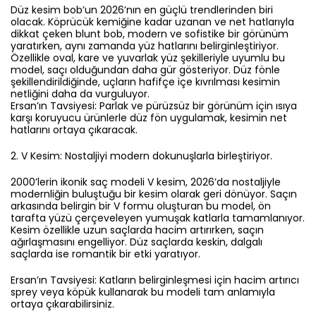
Düz kesim bob’un 2026’nın en güçlü trendlerinden biri
olacak. Köprücük kemiğine kadar uzanan ve net hatlarıyla
dikkat çeken blunt bob, modern ve sofistike bir görünüm
yaratırken, aynı zamanda yüz hatlarını belirginleştiriyor.
Özellikle oval, kare ve yuvarlak yüz şekilleriyle uyumlu bu
model, saçı olduğundan daha gür gösteriyor. Düz fönle
şekillendirildiğinde, uçların hafifçe içe kıvrılması kesimin
netliğini daha da vurguluyor.
Ersan’ın Tavsiyesi: Parlak ve pürüzsüz bir görünüm için ısıya
karşı koruyucu ürünlerle düz fön uygulamak, kesimin net
hatlarını ortaya çıkaracak.
2.⁠ ⁠V Kesim: Nostaljiyi modern dokunuşlarla birleştiriyor.
2000’lerin ikonik saç modeli V kesim, 2026’da nostaljiyle
modernliğin buluştuğu bir kesim olarak geri dönüyor. Saçın
arkasında belirgin bir V formu oluşturan bu model, ön
tarafta yüzü çerçeveleyen yumuşak katlarla tamamlanıyor.
Kesim özellikle uzun saçlarda hacim artırırken, saçın
ağırlaşmasını engelliyor. Düz saçlarda keskin, dalgalı
saçlarda ise romantik bir etki yaratıyor.
Ersan’ın Tavsiyesi: Katların belirginleşmesi için hacim artırıcı
sprey veya köpük kullanarak bu modeli tam anlamıyla
ortaya çıkarabilirsiniz.