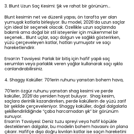
3.⁠ ⁠Blunt Uzun Saç Kesimi: Şık ve rahat bir görünüm…
Blunt kesimin net ve düzenli yapısı, ön tarafta yer alan
yumuşak katlarla birleşiyor. Bu model, 2026’da uzun saçlar
için ideal bir seçenek olacak. Özellikle uzun saçlarında
bakımlı ama doğal bir stil isteyenler için mükemmel bir
seçenek… Blunt uçlar, saçı dolgun ve sağlıklı gösterirken,
yüzü çerçeveleyen katlar, hatları yumuşatır ve saçı
hareketlendirir.
Ersan’ın Tavsiyesi: Parlak bir bitiş için hafif yapılı saç
serumları veya parlaklık veren yağlar kullanarak saçı ışıkla
canlandırabilirsiniz.
4.⁠ ⁠Shaggy Kaküller: 70’lerin ruhunu yansıtan bohem hava,
70’lerin özgür ruhunu yansıtan shag kesimi ve perde
kaküller, 2026’da yeniden hayat buluyor. Shag kesim,
saçlara derinlik kazandırırken, perde kaküllerin de yüzü zarif
bir şekilde çerçeveleniyor. Shaggy kaküller, doğal dalgalarla
şekillendirildiğinde “çaba harcamadan şık” bir görünüm
sunuyor.
Ersan’ın Tavsiyesi: Deniz tuzu spreyi veya hafif köpükle
desteklenen dalgalar, bu modelin bohem havasını ön plana
çıkarır. Hafifçe dışa doğru kıvrılan katlar ise saçın hareketini