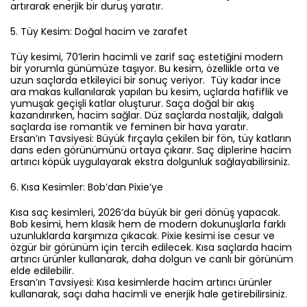
artırarak enerjik bir duruş yaratır.
5.⁠ ⁠Tüy Kesim: Doğal hacim ve zarafet
Tüy kesimi, 70’lerin hacimli ve zarif saç estetiğini modern
bir yorumla günümüze taşıyor. Bu kesim, özellikle orta ve
uzun saçlarda etkileyici bir sonuç veriyor. Tüy kadar ince
ara makas kullanılarak yapılan bu kesim, uçlarda hafiflik ve
yumuşak geçişli katlar oluşturur. Saça doğal bir akış
kazandırırken, hacim sağlar. Düz saçlarda nostaljik, dalgalı
saçlarda ise romantik ve feminen bir hava yaratır.
Ersan’ın Tavsiyesi: Büyük fırçayla çekilen bir fön, tüy katların
dans eden görünümünü ortaya çıkarır. Saç diplerine hacim
artırıcı köpük uygulayarak ekstra dolgunluk sağlayabilirsiniz.
6.⁠ ⁠Kısa Kesimler: Bob’dan Pixie’ye
Kısa saç kesimleri, 2026’da büyük bir geri dönüş yapacak.
Bob kesimi, hem klasik hem de modern dokunuşlarla farklı
uzunluklarda karşımıza çıkacak. Pixie kesimi ise cesur ve
özgür bir görünüm için tercih edilecek. Kısa saçlarda hacim
artırıcı ürünler kullanarak, daha dolgun ve canlı bir görünüm
elde edilebilir.
Ersan’ın Tavsiyesi: Kısa kesimlerde hacim artırıcı ürünler
kullanarak, saçı daha hacimli ve enerjik hale getirebilirsiniz.