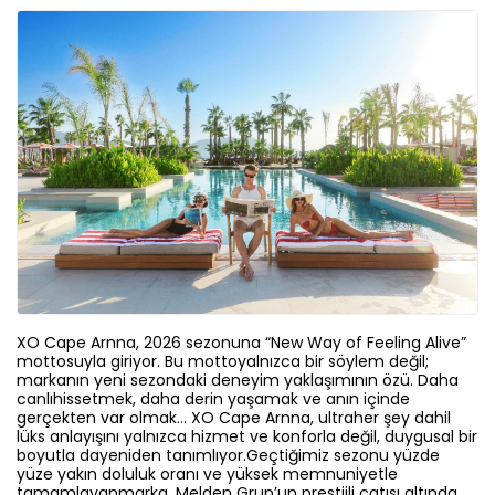
XO Cape Arnna, 2026 sezonuna “New Way of Feeling Alive”
mottosuyla giriyor. Bu mottoyalnızca bir söylem değil;
markanın yeni sezondaki deneyim yaklaşımının özü. Daha
canlıhissetmek, daha derin yaşamak ve anın içinde
gerçekten var olmak… XO Cape Arnna, ultraher şey dahil
lüks anlayışını yalnızca hizmet ve konforla değil, duygusal bir
boyutla dayeniden tanımlıyor.Geçtiğimiz sezonu yüzde
yüze yakın doluluk oranı ve yüksek memnuniyetle
tamamlayanmarka, Melden Grup’un prestijli çatısı altında