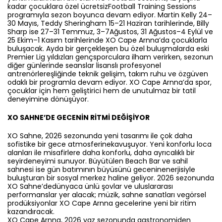
kadar çocuklara özel ücretsizFootball Training Sessions
programıyla sezon boyunca devam ediyor. Martin Kelly 24–
30 Mayıs, Teddy Sheringham 15–21 Haziran tarihlerinde, Billy
Sharp ise 27–31 Temmuz, 3–7Ağustos, 31 Ağustos–4 Eylül ve
25 Ekim–1 Kasım tarihlerinde XO Cape Arnna’da çocuklarla
buluşacak. Ayda bir gerçekleşen bu özel buluşmalarda eski
Premier Lig yıldızları gençsporculara ilham verirken, sezonun
diğer günlerinde seanslar lisanslı profesyonel
antrenörlereşliğinde teknik gelişim, takım ruhu ve özgüven
odaklı bir programla devam ediyor. XO Cape Arnna’da spor,
çocuklar için hem geliştirici hem de unutulmaz bir tatil
deneyimine dönüşüyor.
XO SAHNE’DE GECENİN RİTMİ DEĞİŞİYOR
XO Sahne, 2026 sezonunda yeni tasarımı ile çok daha
sofistike bir gece atmosferinekavuşuyor. Yeni konforlu loca
alanları ile misafirlere daha konforlu, daha ayrıcalıklı bir
seyirdeneyimi sunuyor. Büyütülen Beach Bar ve sahil
sahnesi ise gün batımının büyüsünü geceninenerjisiyle
buluşturan bir sosyal merkez haline geliyor. 2026 sezonunda
XO Sahne’dedünyaca ünlü şovlar ve uluslararası
performanslar yer alacak; müzik, sahne sanatları vegörsel
prodüksiyonlar XO Cape Arnna gecelerine yeni bir ritim
kazandıracak.
XO Cape Arnna, 2026 yaz sezonunda gastronomiden