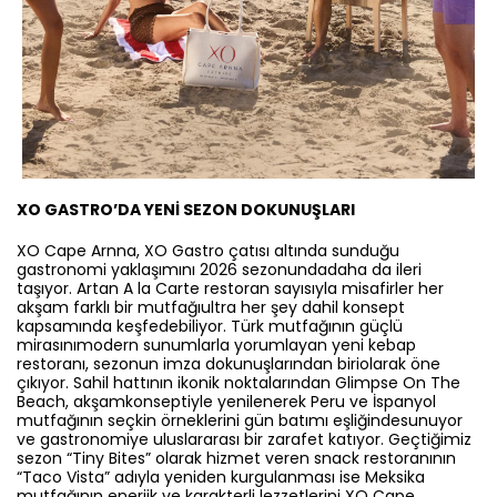
XO GASTRO’DA YENİ SEZON DOKUNUŞLARI
XO Cape Arnna, XO Gastro çatısı altında sunduğu
gastronomi yaklaşımını 2026 sezonundadaha da ileri
taşıyor. Artan A la Carte restoran sayısıyla misafirler her
akşam farklı bir mutfağıultra her şey dahil konsept
kapsamında keşfedebiliyor. Türk mutfağının güçlü
mirasınımodern sunumlarla yorumlayan yeni kebap
restoranı, sezonun imza dokunuşlarından biriolarak öne
çıkıyor. Sahil hattının ikonik noktalarından Glimpse On The
Beach, akşamkonseptiyle yenilenerek Peru ve İspanyol
mutfağının seçkin örneklerini gün batımı eşliğindesunuyor
ve gastronomiye uluslararası bir zarafet katıyor. Geçtiğimiz
sezon “Tiny Bites” olarak hizmet veren snack restoranının
“Taco Vista” adıyla yeniden kurgulanması ise Meksika
mutfağının enerjik ve karakterli lezzetlerini XO Cape