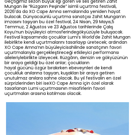
Geçtiğimiz sezon büyük ilgi gören ve ses getiren Zahit
Mungan ile “Rüzgarın Peşinde” isimli uçurtma festivali,
2026’da da XO Cape Arnna semalarında yeniden hayat
bulacak. Dünyacaünlü uçurtma sanatçısı Zahit Mungan’ın
imzasını taşıyan bu özel festival, 24 Nisan, 29 Mayıs,5
Temmuz, 2 Ağustos ve 23 Ağustos tarihlerinde Çalış
Koyu’nun büyüleyici atmosferindegökyüzüyle buluşacak.
Festival kapsamında çocuklar Lumi’s World’de Zahit Mungan
ilebirlikte kendi uçurtmalarını tasarlayıp üretecek; ardından
XO Cape Arnna’nın büyüleyicisahilinde sanatçının favori
uçurtmalarıyla gerçekleştireceği etkileyici performansı
aileleriylebirlikte izleyecek. Rüzgârın, denizin ve gökyüzünün
bir araya geldiği bu özel anlar; çocukların
hayal gücünü özgür bırakırken ebeveynleri de kendi
çocukluk anılarına taşıyan, kuşakları bir araya getiren
unutulmaz anılara sahne olacak. Bu yıl festivalin en özel
sürprizlerinden biri iseXO Cape Arnna için özel olarak
tasarlanan Lumi uçurtmasının misafirlerin favori
uçurtmaları arasına katılması olacak.