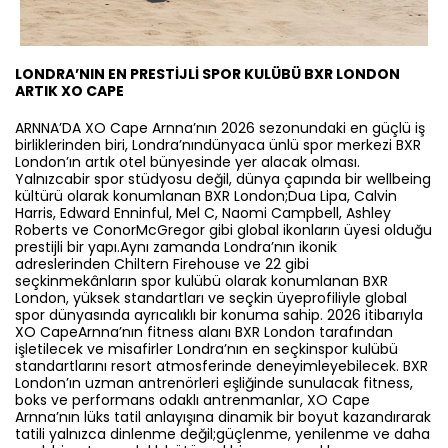
LONDRA’NIN EN PRESTİJLİ SPOR KULÜBÜ BXR LONDON
ARTIK XO CAPE
ARNNA’DA XO Cape Arnna’nın 2026 sezonundaki en güçlü iş
birliklerinden biri, Londra’nındünyaca ünlü spor merkezi BXR
London’ın artık otel bünyesinde yer alacak olması.
Yalnızcabir spor stüdyosu değil, dünya çapında bir wellbeing
kültürü olarak konumlanan BXR London;Dua Lipa, Calvin
Harris, Edward Enninful, Mel C, Naomi Campbell, Ashley
Roberts ve ConorMcGregor gibi global ikonların üyesi olduğu
prestijli bir yapı.Aynı zamanda Londra’nın ikonik
adreslerinden Chiltern Firehouse ve 22 gibi
seçkinmekânların spor kulübü olarak konumlanan BXR
London, yüksek standartları ve seçkin üyeprofiliyle global
spor dünyasında ayrıcalıklı bir konuma sahip. 2026 itibarıyla
XO CapeArnna’nın fitness alanı BXR London tarafından
işletilecek ve misafirler Londra’nın en seçkinspor kulübü
standartlarını resort atmosferinde deneyimleyebilecek. BXR
London’ın uzman antrenörleri eşliğinde sunulacak fitness,
boks ve performans odaklı antrenmanlar, XO Cape
Arnna’nın lüks tatil anlayışına dinamik bir boyut kazandırarak
tatili yalnızca dinlenme değil;güçlenme, yenilenme ve daha