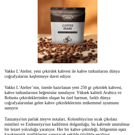
Vakko L'Atelier, yeni çekirdek kahvesi ile kahve tutkunlarını dünya
coğrafyalarını keşfetmeye davet ediyor.
Vakko L'Atelier’nin, özenle hazırlanan yeni 250 gr çekirdek kahvesi,
kahve tutkunlarının beğenisine sunuluyor. Yüksek kaliteli Arabica ve
Robusta çekirdeklerinden oluşan bu özel harman, farklı dünya
coğrafyalarından gelen kahve çekirdeklerinin mükemmel uyumunu
sunuyor.
Tanzanya'nın parlak meyve notaları, Kolombiya'nın sıcak çikolata
esintileri ve Endonezya'nın kadifemsi dolgunluğu, bu kahvede unutulmaz
bir lezzet yolculuğu yaratıyor. Her bir kahve çekirdeği, bölgesinin eşsiz
karakteristik özelliklerini yansıtacak şekilde titizlikle seçiliyor.