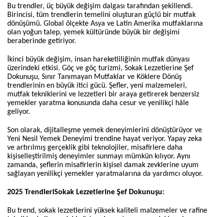
Bu trendler, üç büyük değişim dalgası tarafından şekillendi.
Birincisi, tüm trendlerin temelini oluşturan güçlü bir mutfak
dönüşümü. Global ölçekte Asya ve Latin Amerika mutfaklarına
olan yoğun talep, yemek kültüründe büyük bir değişimi
beraberinde getiriyor.
İkinci büyük değişim, insan hareketliliğinin mutfak dünyası
üzerindeki etkisi. Göç ve göç turizmi, Sokak Lezzetlerine Şef
Dokunuşu, Sınır Tanımayan Mutfaklar ve Köklere Dönüş
trendlerinin en büyük itici gücü. Şefler, yeni malzemeleri,
mutfak tekniklerini ve lezzetleri bir araya getirerek benzersiz
yemekler yaratma konusunda daha cesur ve yenilikçi hâle
geliyor.
Son olarak, dijitalleşme yemek deneyimlerini dönüştürüyor ve
Yeni Nesil Yemek Deneyimi trendine hayat veriyor. Yapay zeka
ve artırılmış gerçeklik gibi teknolojiler, misafirlere daha
kişiselleştirilmiş deneyimler sunmayı mümkün kılıyor. Aynı
zamanda, şeflerin misafirlerin kişisel damak zevklerine uyum
sağlayan yenilikçi yemekler yaratmalarına da yardımcı oluyor.
2025 Trendleri
Sokak Lezzetlerine Şef Dokunuşu:
Bu trend, sokak lezzetlerini yüksek kaliteli malzemeler ve rafine