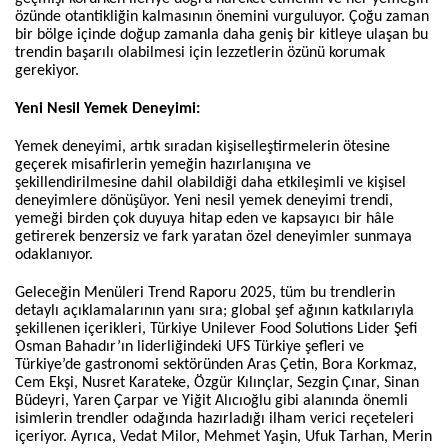
özünde otantikliğin kalmasının önemini vurguluyor. Çoğu zaman
bir bölge içinde doğup zamanla daha geniş bir kitleye ulaşan bu
trendin başarılı olabilmesi için lezzetlerin özünü korumak
gerekiyor.
Yeni Nesil Yemek Deneyimi:
Yemek deneyimi, artık sıradan kişiselleştirmelerin ötesine
geçerek misafirlerin yemeğin hazırlanışına ve
şekillendirilmesine dahil olabildiği daha etkileşimli ve kişisel
deneyimlere dönüşüyor. Yeni nesil yemek deneyimi trendi,
yemeği birden çok duyuya hitap eden ve kapsayıcı bir hâle
getirerek benzersiz ve fark yaratan özel deneyimler sunmaya
odaklanıyor.
Geleceğin Menüleri Trend Raporu 2025, tüm bu trendlerin
detaylı açıklamalarının yanı sıra; global şef ağının katkılarıyla
şekillenen içerikleri, Türkiye Unilever Food Solutions Lider Şefi
Osman Bahadır’ın liderliğindeki UFS Türkiye şefleri ve
Türkiye’de gastronomi sektöründen Aras Çetin, Bora Korkmaz,
Cem Ekşi, Nusret Karateke, Özgür Kılınçlar, Sezgin Çınar, Sinan
Büdeyri, Yaren Çarpar ve Yiğit Alıcıoğlu gibi alanında önemli
isimlerin trendler odağında hazırladığı ilham verici reçeteleri
içeriyor.
Ayrıca, Vedat Milor, Mehmet Yaşin, Ufuk Tarhan, Merin