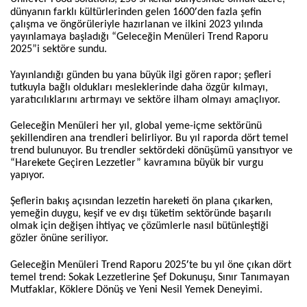
’
dünyanın farklı kültürlerinden gelen 1600
den fazla şefin
çalışma ve öngörüleriyle hazırlanan ve ilkini 2023 yılında
yayınlamaya başladığı “Geleceğin Menüleri Trend Raporu
2025”i sektöre sundu.
Yayınlandığı günden bu yana büyük ilgi gören rapor; şefleri
tutkuyla bağlı oldukları mesleklerinde daha özgür kılmayı,
yaratıcılıklarını artırmayı ve sektöre ilham olmayı amaçlıyor.
Geleceğin Menüleri her yıl, global yeme-içme sektörünü
şekillendiren ana trendleri belirliyor. Bu yıl raporda dört temel
trend bulunuyor. Bu trendler sektördeki dönüşümü yansıtıyor ve
“Harekete Geçiren Lezzetler” kavramına büyük bir vurgu
yapıyor.
Şeflerin bakış açısından lezzetin hareketi ön plana çıkarken,
yemeğin duygu, keşif ve ev dışı tüketim sektöründe başarılı
olmak için değişen ihtiyaç ve çözümlerle nasıl bütünleştiği
gözler önüne seriliyor.
’
Geleceğin Menüleri Trend Raporu 2025
te bu yıl öne çıkan dört
temel trend: Sokak Lezzetlerine Şef Dokunuşu, Sınır Tanımayan
Mutfaklar, Köklere Dönüş ve Yeni Nesil Yemek Deneyimi.