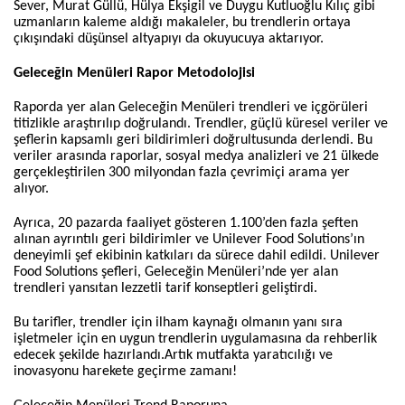
Sever, Murat Güllü, Hülya Ekşigil ve Duygu Kutluoğlu Kılıç gibi
uzmanların kaleme aldığı makaleler, bu trendlerin ortaya
çıkışındaki düşünsel altyapıyı da okuyucuya aktarıyor.
Geleceğin Menüleri Rapor Metodolojisi
Raporda yer alan Geleceğin Menüleri trendleri ve içgörüleri
titizlikle araştırılıp doğrulandı. Trendler, güçlü küresel veriler ve
şeflerin kapsamlı geri bildirimleri doğrultusunda derlendi. Bu
veriler arasında raporlar, sosyal medya analizleri ve 21 ülkede
gerçekleştirilen 300 milyondan fazla çevrimiçi arama yer
alıyor.
Ayrıca, 20 pazarda faaliyet gösteren 1.100’den fazla şeften
alınan ayrıntılı geri bildirimler ve Unilever Food Solutions’ın
deneyimli şef ekibinin katkıları da sürece dahil edildi. Unilever
Food Solutions şefleri, Geleceğin Menüleri’nde yer alan
trendleri yansıtan lezzetli tarif konseptleri geliştirdi.
Bu tarifler, trendler için ilham kaynağı olmanın yanı sıra
işletmeler için en uygun trendlerin uygulamasına da rehberlik
edecek şekilde hazırlandı.
Artık mutfakta yaratıcılığı ve
inovasyonu harekete geçirme zamanı!