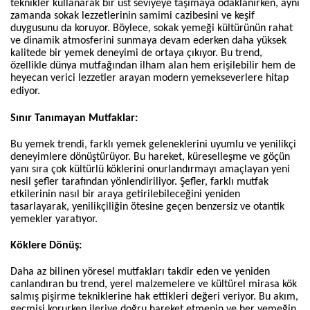
teknikler kullanarak bir üst seviyeye taşımaya odaklanırken, aynı
zamanda sokak lezzetlerinin samimi cazibesini ve keşif
duygusunu da koruyor. Böylece, sokak yemeği kültürünün rahat
ve dinamik atmosferini sunmaya devam ederken daha yüksek
kalitede bir yemek deneyimi de ortaya çıkıyor. Bu trend,
özellikle dünya mutfağından ilham alan hem erişilebilir hem de
heyecan verici lezzetler arayan modern yemekseverlere hitap
ediyor.
Sınır Tanımayan Mutfaklar:
Bu yemek trendi, farklı yemek geleneklerini uyumlu ve yenilikçi
deneyimlere dönüştürüyor. Bu hareket, küreselleşme ve göçün
yanı sıra çok kültürlü köklerini onurlandırmayı amaçlayan yeni
nesil şefler tarafından yönlendiriliyor. Şefler, farklı mutfak
etkilerinin nasıl bir araya getirilebileceğini yeniden
tasarlayarak, yenilikçiliğin ötesine geçen benzersiz ve otantik
yemekler yaratıyor.
Köklere Dönüş:
Daha az bilinen yöresel mutfakları takdir eden ve yeniden
canlandıran bu trend, yerel malzemelere ve kültürel mirasa kök
salmış pişirme tekniklerine hak ettikleri değeri veriyor. Bu akım,
geçmişi korurken ileriye doğru hareket etmenin ve her yemeğin