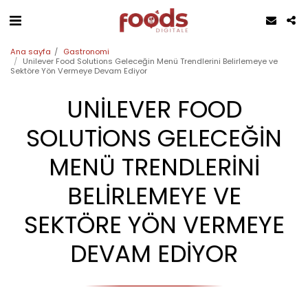
Ana sayfa
Gastronomi
Unilever Food Solutions Geleceğin Menü Trendlerini Belirlemeye ve
Sektöre Yön Vermeye Devam Ediyor
UNILEVER FOOD
SOLUTIONS GELECEĞIN
MENÜ TRENDLERINI
BELIRLEMEYE VE
SEKTÖRE YÖN VERMEYE
DEVAM EDIYOR