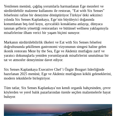
Yenilenen menüsü, çağdaş yorumlarla harmanlanan Ege mezeleri ve
sürdürülebilir malzeme kullanımı ile restoran, “Eat with Six Senses”
felsefesini rafine bir deneyime dönüştürüyor.
Türkiye’deki sekizinci
yılında Six Senses Kaplankaya, Ege’nin büyüleyici doğasında
konumlanan beş özel koyu, ayrıcalıklı konaklama anlayışı, dünyaca
tanınan şeflerin yönettiği restoranları ve bütünsel wellness yaklaşımıyla
misafirlerine ilham verici bir yaşam biçimi sunuyor.
Markanın sürdürülebilirlik ilkeleri ve Eat with Six Senses felsefesi
doğrultusunda şekillenen gastronomi vizyonunun simgesi haline gelen
ikonik restoranı Meze by the Sea, Ege ve Akdeniz mutfağını zarif ve
yaratıcı dokunuşlarla yeniden yorumlayarak misafirlerini unutulmaz bir
tat ve atmosfer deneyimine davet ediyor.
Six Senses Kaplankaya Executive Chef’i Özgür Bozgurt liderliğinde
hazırlanan 2025 menüsü; Ege ve Akdeniz mutfağının köklü geleneklerini,
modern tekniklerle birleştiriyor.
Tüm tatlar, Six Senses Kaplankaya’nın kendi organik bahçesinden, çevre
köylerden ve yerel balık pazarlarından özenle seçilen malzemelerle hayat
buluyor.