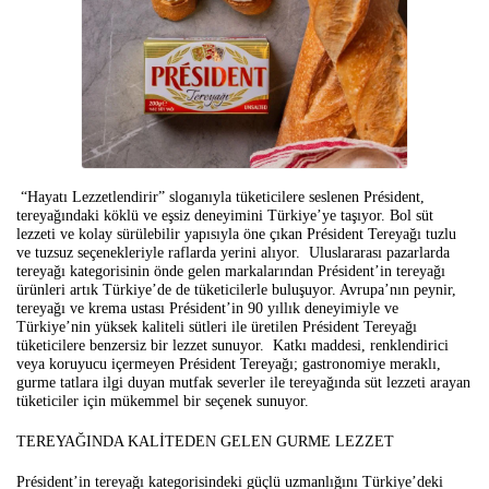
“Hayatı Lezzetlendirir” sloganıyla tüketicilere seslenen Président,
tereyağındaki köklü ve eşsiz deneyimini Türkiye’ye taşıyor. Bol süt
lezzeti ve kolay sürülebilir yapısıyla öne çıkan Président Tereyağı tuzlu
ve tuzsuz seçenekleriyle raflarda yerini alıyor.
Uluslararası pazarlarda
tereyağı kategorisinin önde gelen markalarından Président’in tereyağı
ürünleri artık Türkiye’de de tüketicilerle buluşuyor. Avrupa’nın peynir,
tereyağı ve krema ustası Président’in 90 yıllık deneyimiyle ve
Türkiye’nin yüksek kaliteli sütleri ile üretilen Président Tereyağı
tüketicilere benzersiz bir lezzet sunuyor. Katkı maddesi, renklendirici
veya koruyucu içermeyen Président Tereyağı; gastronomiye meraklı,
gurme tatlara ilgi duyan mutfak severler ile tereyağında süt lezzeti arayan
tüketiciler için mükemmel bir seçenek sunuyor.
TEREYAĞINDA KALİTEDEN GELEN GURME LEZZET
Président’in tereyağı kategorisindeki güçlü uzmanlığını Türkiye’deki