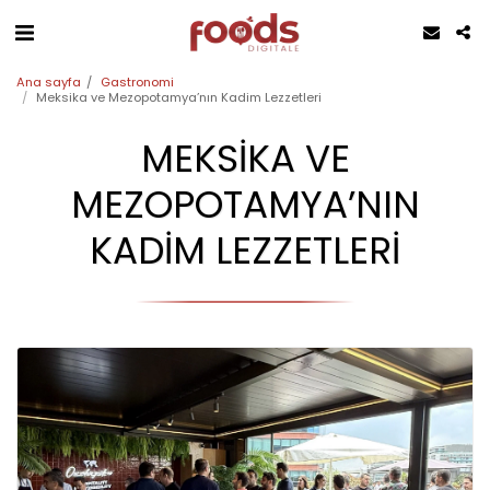
Ana sayfa
Gastronomi
Meksika ve Mezopotamya’nın Kadim Lezzetleri
MEKSIKA VE
MEZOPOTAMYA’NIN
KADIM LEZZETLERI