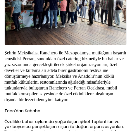
Şehrin Meksikalısı Ranchero ile Mezopotamya mutfağının başarılı
temsilcisi Perran, sundukları özel catering hizmetiyle bu bahar ve
yaz sezonunda gerçekleştirilecek şirket organizasyonları, özel
davetler ve kutlamaları adeta birer gastronomi festivaline
dönüştürmeye hazırlanıyor. Meksika ve Anadolu’nun köklü
mutfak kültürlerini restoranlarında ağırladığı misafirleriyle
tutkunlarıyla buluşturan Ranchero ve Perran Ocakbaşı, mobil
mutfak konseptleri sayesinde de özel etkinliklere alışılmışın
dışında bir lezzet deneyimi katıyor.
Taco’dan Kebaba…
Özellikle bahar aylarında yoğunlaşan şirket toplantıları ve
yaz boyunca gerçekleşen nişan ile düğün organizasyonları,