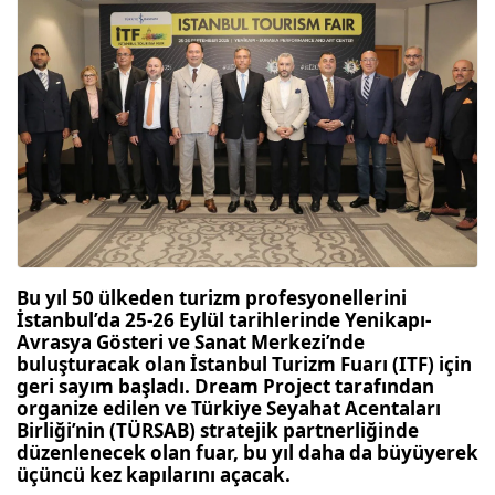
Bu yıl 50 ülkeden turizm profesyonellerini
İstanbul’da
25-26 Eylül tarihlerinde Yenikapı-
Avrasya Gösteri ve Sanat Merkezi’nde
buluştur
acak olan İ
stanbul Turizm Fuarı (ITF) için
geri sayım başladı.
Dream
Project tarafından
organize edilen ve Türkiye Seyahat
Acentaları
Birliği’nin (TÜRSAB) stratejik partnerliğinde
düzenlenecek olan fuar, bu yıl daha da büyüyerek
ü
çüncü kez kapılarını açacak
.