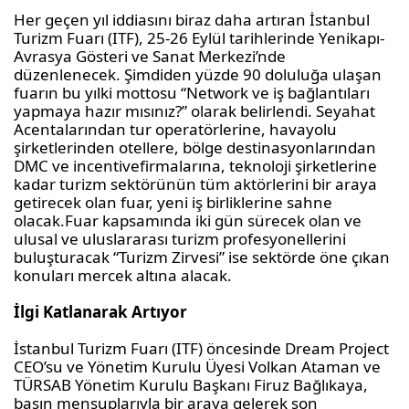
Her geçen yıl iddiasını biraz daha artıran İstanbul
Turizm Fuarı (ITF), 25-26 Eylül tarihlerinde Yenikapı-
Avrasya Gösteri ve Sanat Merkezi’nde
düzenlenecek. Ş
imdiden yüzde 90 doluluğa ulaş
an
fuar
ın bu yılki mottosu “Network ve iş bağlantıları
yapmaya hazır mısınız?” olarak belirlendi. Seyahat
Acentalarından
tur operatörlerine, havayolu
şirketlerinden otellere, bölge destinasyonlarından
DMC ve
incentive
firmalarına, teknoloji şirketlerine
kadar turizm sektörünün tüm aktörlerini bir araya
getirecek olan fuar, yeni iş birliklerine sahne
olacak.
Fuar kapsamında iki gün sürecek
olan ve
ulusal ve uluslararası turizm profesyonellerini
buluşturacak “
Turizm Zirvesi
”
ise sektör
de öne çıkan
konuları
mercek altına alacak.
İlgi Katlanarak Artıyor
İstanbul Turizm Fuarı (ITF) öncesinde
Dream
Project
CEO’su ve Yönetim Kurulu Üyesi Volkan Ataman
ve
TÜRSAB
Yönetim Kurulu
Başkanı Firuz
Bağlıkaya
,
basın mensuplarıyla bir araya gelerek son