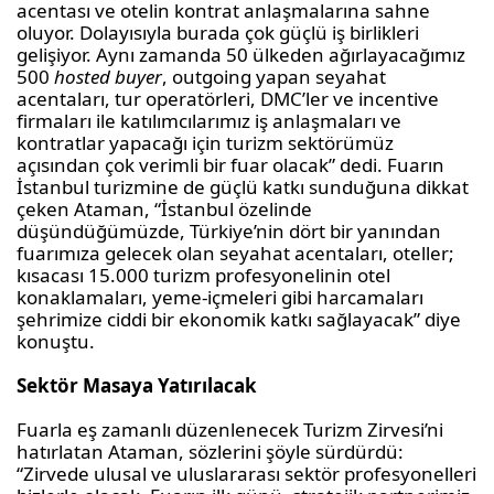
acentası
ve otelin kontrat anlaşmalarına sahne
oluyor. Dolayısıyla burada çok güçlü iş birlikleri
gelişiyor. Aynı zamanda 50 ülkeden ağırlayacağımız
500
hosted
buyer
,
outgoing
yapan seyahat
acentaları
, tur operatörleri,
DMC’ler
ve
incentive
firmaları ile katılımcılarımız iş anlaşmaları ve
kontratlar yapacağı için turizm sektörümüz
açısından çok verimli bir fuar olacak” dedi. Fuarın
İstanbul turizmine de güçlü katkı sunduğuna dikkat
çeken Ataman, “İstanbul özelinde
düşündüğümüzde, Türkiye’nin dört bir yanından
fuarımıza gelecek olan seyahat
acentaları
, oteller;
kısacası 15.000 turizm profesyonelinin otel
konaklamaları, yeme-içmeleri gibi harcamaları
şehrimize ciddi bir ekonomik katkı sağlayacak” diye
konuştu.
Sektör Masaya Yatırılacak
Fuarla eş zamanlı düzenlenecek Turizm Zirvesi’ni
hatırlatan Ataman, sözlerini şöyle sürdürdü:
“Zirvede ulusal ve uluslararası sektör profesyonelleri