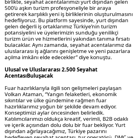
birlikte, seyahat
acentalarımızı
yurt dışından gelen
500
’
ü
aşkın turizm profesyoneliyle bir araya
getirerek karşılıklı yeni iş birliklerinin oluşturulmasını
hedefliyoruz. Bu platform sayesinde, yurt dışından
gelen değerli iş ortaklarımız Türkiye’nin turizm
potansiyelini ve üyelerimizin sunduğu yenilikçi
turizm ürün ve hizmetlerini yakından tanıma fırsatı
bulacaklar. Aynı zamanda, seyahat
acentalarımız
da
uluslararası iş ağlarını genişletme ve yeni pazarlara
açılma imkânı elde edecekler” diye konuştu.
Ulusal ve Uluslararası 2.500 Seyahat
Acentası
Buluşacak
Fuar hazırlıklarıyla ilgili son gelişmeleri paylaşan
Volkan Ataman, “Yangın felaketleri, ekonomik
sıkıntılar ve ülke gündemine rağmen fuar
hazırlıklarımız yoğun bir şekilde devam ediyor.
Konseptimizi aylar öncesinden belirledik.
Katılımcılarımızı oldukça kreatif, verimli, B2B odaklı
ve içerik açısından dolu
dolu
bir fuar bekliyor. Yurt
dışından
ağırlayacağımız
, Türkiye pazarını
hedefleyen seyahat
acentası
, tur operatörü, DMC ve