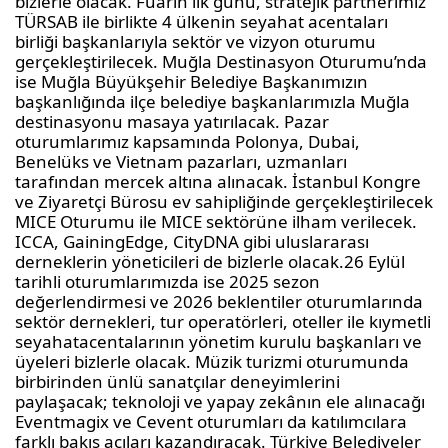
bizlerle olacak. Fuarın ilk günü, stratejik partnerimiz
TÜRSAB
ile birlikte
4 ülkenin seyahat
acentaları
birliği başkanlarıyla sektör ve vizyon oturumu
gerçekleştirilecek.
Muğla Destinasyon
Oturumu’nda
ise Muğla Büyükşehir Belediye Başkanımızın
başkanlığında ilçe belediye başkanlarımızla Muğla
destinasyonu masaya yatırılacak. Pazar
oturumlarımız kapsamında Polonya, Dubai,
Benelüks ve Vietnam pazarları, uzmanları
tarafından mercek altına alınacak. İstanbul Kongre
ve Ziyaretçi Bürosu ev sahipliğinde gerçekleştirilecek
MICE Oturumu ile MICE sektörüne ilham verilecek.
ICCA,
GainingEdge
,
CityDNA
gibi uluslararası
derneklerin yöneticileri de bizlerle olacak.
26 Eylül
tarihli oturumlarımızda ise 2025 sezon
değerlendirmesi ve 2026 beklentiler oturumlarında
sektör dernekleri, tur operatörleri, oteller ile kıymetli
seyaha
t
acentalarının
yönetim kurulu başkanları ve
üyeleri bizlerle olacak. Müzik turizmi oturumunda
birbirinden ünlü sanatçılar deneyimlerini
paylaşacak; teknoloji ve yapay zekânın ele alınacağı
Eventmagix
ve
Cevent
oturumları da katılımcılara
farklı bakış açıları kazandıracak. Türkiye Belediyeler