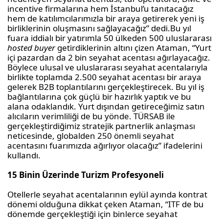
incentive
firmalarına hem İstanbul’u tanıtacağız
hem de katılımcılarımızla bir araya getirerek yeni iş
birliklerinin oluşmasını sağlayacağız” dedi.
Bu yıl
fuara iddialı bir yatırımla 50 ülkeden 500 uluslararası
hosted
buyer
getirdiklerinin altını çizen Ataman, “Yurt
içi pazardan da 2 bin seyahat
acentası
ağırlayacağız.
Böylece ulusal ve uluslararası seyahat
acentalarıyla
birlikte toplamda 2.500 seyahat
acentası
bir araya
gelerek B2B toplantılarını gerçekleştirecek. Bu yıl iş
bağlantılarına çok güçlü bir hazırlık yaptık ve bu
alana odaklandık. Yurt dışından getireceğimiz satın
alıcıların verimliliği de bu yönde. TÜRSAB ile
gerçekleştirdiğimiz stratejik partnerlik anlaşması
neticesinde, globalden 250 önemli seyahat
acentasını
fuarımızda ağırlıyor olacağız” ifadelerini
kullandı.
15 Binin Üzerinde Turizm Profesyoneli
Otellerle seyaha
t
acentalarının
eylül ayında kontrat
dönemi olduğuna dikkat çeken Ataman, “ITF de bu
dönemde gerçekleştiği için binlerce seyahat