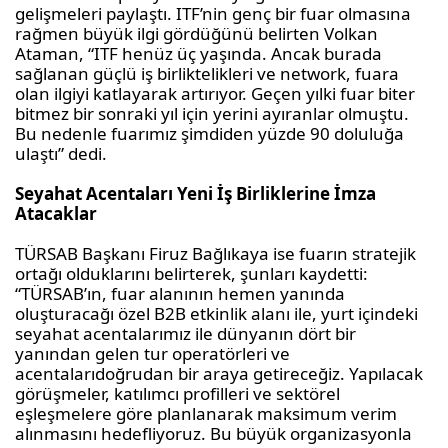
gelişmeleri paylaştı.
ITF’nin
genç bir fuar olmasına
rağmen büyük ilgi gördüğünü belirten Volkan
Ataman, “ITF henüz üç yaşında. Ancak burada
sağlanan güçlü iş birlik
telik
leri ve network, fuara
olan ilgiyi katla
yarak
artırıyor. Geçen yılki fuar biter
bitmez bir sonraki yıl için yerini ayıranlar olmuştu.
Bu nedenle fuarımız şimdiden yüzde 90 doluluğa
ulaştı” dedi.
Seyahat
Acentaları
Yeni İş Birliklerine İmza
Atacaklar
TÜRSAB Başkanı Firuz
Bağlıkaya
ise fuarın stratejik
ortağı olduklarını belirterek, şunları kaydetti:
“TÜRSAB’ın, fuar alanının hemen yanında
oluşturacağı özel B2B etkinlik alanı ile, yurt içindeki
seyahat
acentalarımız
ile dünyanın dört bir
yanından gelen tur operatörleri ve
acentaları
doğrudan bir araya getireceğiz. Yapılacak
görüşmeler, katılımcı profilleri ve sektörel
eşleşmelere göre planlanarak maksimum verim
alınmasını hedefliyoruz. Bu büyük organizasyonla