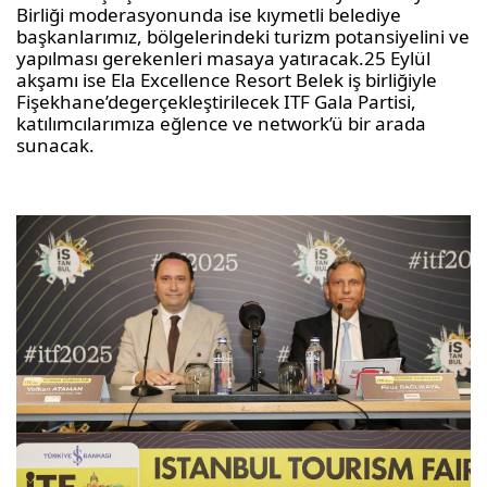
Birliği
moderasyonunda
ise kıymetli belediye
başkanlarımız, bölgelerindeki turizm potansiyelini ve
yapılması gerekenleri masaya yatıracak.
25 Eylül
akşamı ise Ela
Excellence
Resort
Belek iş birliğiyle
Fişekhane’de
gerçekleştirilecek ITF Gala Partisi,
katılımcılarımıza eğlence ve
network’ü
bir arada
sunacak.