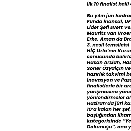
İlk 10 finalist bell
Bu yılın jüri kad
Funda İnansal, UF
Lider Şefi Evert V
Maurits van Vroe
Erke, Aman da Bra
3. nesil temsilcis
HİÇ Urla’nın Kuru
sonucunda belirle
Hasan Arslan, Has
Soner Özyalçın ve
hazırlık takvimi b
İnovasyon ve Paza
finalistlerle bir 
yarışmasına yöneli
yönlendirmeler alm
Haziran’da jüri ka
10’a kalan her şe
başlığından ilham
kategorisinde “Ye
Dokunuşu”, ana y