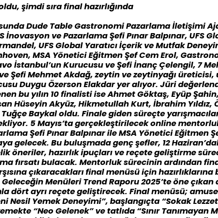
i oldu, şimdi sıra final hazırlığında
rosunda Dude Table Gastronomi Pazarlama İletişimi A
S İnovasyon ve Pazarlama Şefi Pınar Balpınar, UFS G
ermandel, UFS Global Yaratıcı İçerik ve Mutfak Deneyim
nhoven, MSA Yönetici Eğitmen Şef Cem Erol, Gastrono
vo İstanbul’un Kurucusu ve Şefi İnanç Çelengil, 7 M
i ve Şefi Mehmet Akdağ, zeytin ve zeytinyağı üreticisi
cusu Duygu Özerson Elakdar yer alıyor. Jüri değerlen
nen bu yılın 10 finalisti ise Ahmet Göktaş, Eyüp Şahi
an Hüseyin Akyüz, Hikmetullah Kurt, İbrahim Yıldız,
 Tuğçe Baykal oldu. Finale giden süreçte yarışmacılar
ekliyor. 5 Mayıs’ta gerçekleştirilecek online mentorl
rlama Şefi Pınar Balpınar ile MSA Yönetici Eğitmen Ş
araya gelecek. Bu buluşmada genç şefler, 12 Haziran’dak
k öneriler, hazırlık ipuçları ve reçete geliştirme süre
a fırsatı bulacak. Mentorluk sürecinin ardından final
rşısına çıkaracakları final menüsü için hazırlıklarına 
f, Geleceğin Menüleri Trend Raporu 2025’te öne çıkan 
la dört ayrı reçete geliştirecek. Final menüsü; amus
ni Nesil Yemek Deneyimi”, başlangıçta “Sokak Lezzetl
emekte “Neo Gelenek” ve tatlıda “Sınır Tanımayan M