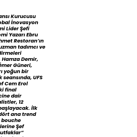
jansı Kurucusu
lobal İnovasyon
i Lider Şefi
mi Yazarı Ebru
ehmet Restoran’ın
, uzman tadımcı ve
dirmeleri
n, Hamza Demir,
 Ömer Güneri,
ı yoğun bir
uk seansında, UFS
ef Cem Erol
i final
cine dair
istler, 12
başlayacak. İlk
dört ana trend
e bouche
erine Şef
utfaklar”