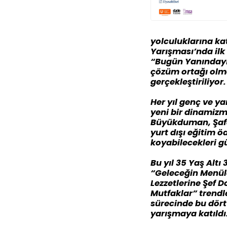
yolculuklarına ka
Yarışması’nda ilk 
“Bugün Yanındayız
çözüm ortağı olm
gerçekleştiriliyor.
Her yıl genç ve ya
yeni bir dinamizm
Büyükduman, Şafak
yurt dışı eğitim ö
koyabilecekleri g
Bu yıl 35 Yaş Alt
“Geleceğin Menül
Lezzetlerine Şef 
Mutfaklar” trendl
sürecinde bu dört
yarışmaya katıldı