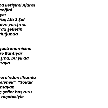
 İletişimi Ajansı
ceğini
iyer
ş Altı 3 Şef
rilen yarışma,
da şeflerin
orluğunda
e gastronomisine
re Bahtiyar
şma, bu yıl da
rtaya
aporu’ndan ilhamla
Gelenek”, “Sokak
nımayan
ç şefler başvuru
 reçetesiyle