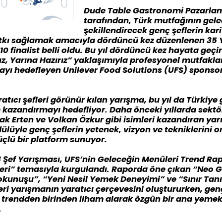
Dude Table Gastronomi Pazarlama
tarafından, Türk mutfağının gele
şekillendirecek genç şeflerin kar
tkı sağlamak amacıyla dördüncü kez düzenlenen 35 Ya
10 finalist belli oldu. Bu yıl dördüncü kez hayata geçi
, Yarına Hazırız” yaklaşımıyla profesyonel mutfaklar
ayı hedefleyen Unilever Food Solutions (UFS) spons
ratıcı şefleri görünür kılan yarışma, bu yıl da Türkiy
 kazandırmayı hedefliyor. Daha önceki yıllarda sektö
 Erten ve Volkan Özkur gibi isimleri kazandıran yarı
dülüyle genç şeflerin yetenek, vizyon ve tekniklerini o
üçlü bir platform sunuyor.
ı 3 Şef Yarışması, UFS’nin Geleceğin Menüleri Trend R
eri” temasıyla kurgulandı. Raporda öne çıkan “Neo 
Dokunuşu”, “Yeni Nesil Yemek Deneyimi” ve “Sınır Ta
eri yarışmanın yaratıcı çerçevesini oluştururken, gen
 trendden birinden ilham alarak özgün bir ana yemek
.