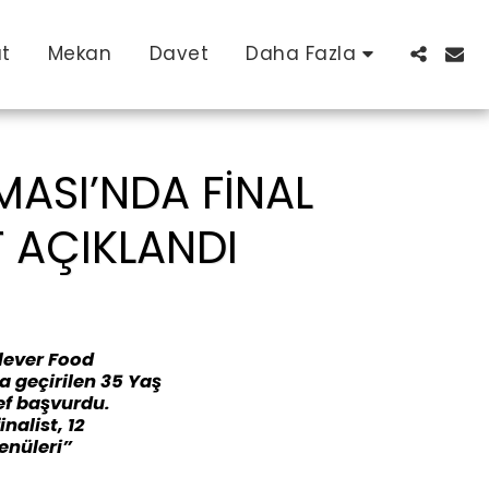
at
Mekan
Davet
Daha Fazla
MASI’NDA FINAL
T AÇIKLANDI
ilever Food
 geçirilen 35 Yaş
ef başvurdu.
nalist, 12
enüleri”