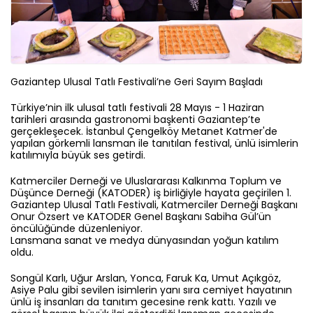
Gaziantep Ulusal Tatlı Festivali’ne Geri Sayım Başladı
Türkiye’nin ilk ulusal tatlı festivali 28 Mayıs - 1 Haziran
tarihleri arasında gastronomi başkenti Gaziantep’te
gerçekleşecek. İstanbul Çengelköy Metanet Katmer'de
yapılan görkemli lansman ile tanıtılan festival, ünlü isimlerin
katılımıyla büyük ses getirdi.
Katmerciler Derneği ve Uluslararası Kalkınma Toplum ve
Düşünce Derneği (KATODER) iş birliğiyle hayata geçirilen 1.
Gaziantep Ulusal Tatlı Festivali, Katmerciler Derneği Başkanı
Onur Özsert ve KATODER Genel Başkanı Sabiha Gül’ün
öncülüğünde düzenleniyor.
Lansmana sanat ve medya dünyasından yoğun katılım
oldu.
Songül Karlı, Uğur Arslan, Yonca, Faruk Ka, Umut Açıkgöz,
Asiye Palu gibi sevilen isimlerin yanı sıra cemiyet hayatının
ünlü iş insanları da tanıtım gecesine renk kattı. Yazılı ve