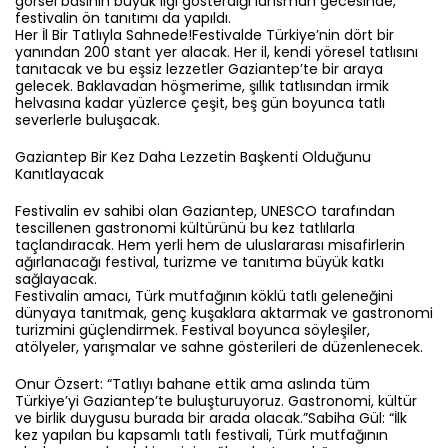
görsel basının büyük ilgi gösterdiği lansman gecesinde,
festivalin ön tanıtımı da yapıldı.
Her İl Bir Tatlıyla Sahnede!Festivalde Türkiye’nin dört bir
yanından 200 stant yer alacak. Her il, kendi yöresel tatlısını
tanıtacak ve bu eşsiz lezzetler Gaziantep’te bir araya
gelecek. Baklavadan höşmerime, şıllık tatlısından irmik
helvasına kadar yüzlerce çeşit, beş gün boyunca tatlı
severlerle buluşacak.
Gaziantep Bir Kez Daha Lezzetin Başkenti Olduğunu
Kanıtlayacak
Festivalin ev sahibi olan Gaziantep, UNESCO tarafından
tescillenen gastronomi kültürünü bu kez tatlılarla
taçlandıracak. Hem yerli hem de uluslararası misafirlerin
ağırlanacağı festival, turizme ve tanıtıma büyük katkı
sağlayacak.
Festivalin amacı, Türk mutfağının köklü tatlı geleneğini
dünyaya tanıtmak, genç kuşaklara aktarmak ve gastronomi
turizmini güçlendirmek. Festival boyunca söyleşiler,
atölyeler, yarışmalar ve sahne gösterileri de düzenlenecek.
Onur Özsert: “Tatlıyı bahane ettik ama aslında tüm
Türkiye’yi Gaziantep’te buluşturuyoruz. Gastronomi, kültür
ve birlik duygusu burada bir arada olacak.”Sabiha Gül: “İlk
kez yapılan bu kapsamlı tatlı festivali, Türk mutfağının