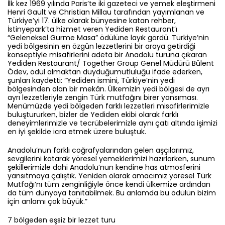
İlk kez 1969 yılında Paris’te iki gazeteci ve yemek eleştirmeni
Henri Gault ve Christian Millau tarafından yayımlanan ve
Türkiye’yi 17. ülke olarak bünyesine katan rehber,
İstinyepark’ta hizmet veren Yediden Restaurant’ı
“Geleneksel Gurme Masa” ödülüne layık gördü. Türkiye’nin
yedi bölgesinin en özgün lezzetlerini bir araya getirdiği
konseptiyle misafirlerini adeta bir Anadolu turuna çıkaran
Yediden Restaurant/ Together Group Genel Müdürü Bülent
Ödev, ödül almaktan duyduğumutluluğu ifade ederken,
şunları kaydetti: “Yediden ismini, Türkiye’nin yedi
bölgesinden alan bir mekân. Ülkemizin yedi bölgesi de ayrı
ayrı lezzetleriyle zengin Türk mutfağını birer yansıması.
Menümüzde yedi bölgeden farklı lezzetleri misafirlerimizle
buluştururken, bizler de Yediden ekibi olarak farklı
deneyimlerimizle ve tecrübelerimizle aynı çatı altında işimizi
en iyi şekilde icra etmek üzere buluştuk.
Anadolu’nun farklı coğrafyalarından gelen aşçılarımız,
sevgilerini katarak yöresel yemeklerimizi hazırlarken, sunum
şekillerimizle dahi Anadolu’nun kendine has atmosferini
yansıtmaya çalıştık. Yeniden olarak amacımız yöresel Türk
Mutfağı’nı tüm zenginliğiyle önce kendi ülkemize ardından
da tüm dünyaya tanıtabilmek. Bu anlamda bu ödülün bizim
için anlamı çok büyük.”
7 bölgeden eşsiz bir lezzet turu