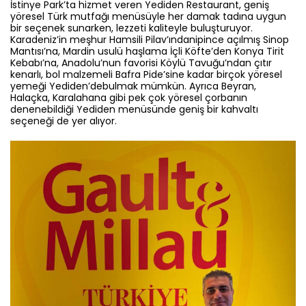
İstinye Park’ta hizmet veren Yediden Restaurant, geniş
yöresel Türk mutfağı menüsüyle her damak tadına uygun
bir seçenek sunarken, lezzeti kaliteyle buluşturuyor.
Karadeniz’in meşhur Hamsili Pilav’ındanipince açılmış Sinop
Mantısı’na, Mardin usulü haşlama İçli Köfte’den Konya Tirit
Kebabı’na, Anadolu’nun favorisi Köylü Tavuğu’ndan çıtır
kenarlı, bol malzemeli Bafra Pide’sine kadar birçok yöresel
yemeği Yediden’debulmak mümkün. Ayrıca Beyran,
Halaçka, Karalahana gibi pek çok yöresel çorbanın
denenebildiği Yediden menüsünde geniş bir kahvaltı
seçeneği de yer alıyor.