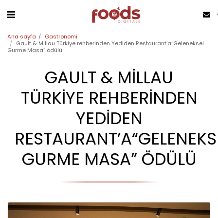
Ana sayfa
Gastronomi
Gault & Millau Türkiye rehberinden Yediden Restaurant’a“Geleneksel
Gurme Masa” ödülü
GAULT & MILLAU
TÜRKIYE REHBERINDEN
YEDIDEN
RESTAURANT’A“GELENEKS
GURME MASA” ÖDÜLÜ