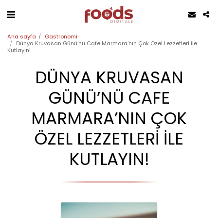
Ana sayfa
Gastronomi
Dünya Kruvasan Günü’nü Cafe Marmara’nın Çok Özel Lezzetleri ile
Kutlayın!
DÜNYA KRUVASAN
GÜNÜ’NÜ CAFE
MARMARA’NIN ÇOK
ÖZEL LEZZETLERI ILE
KUTLAYIN!