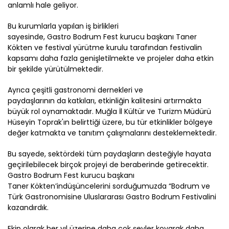
anlamlı hale geliyor.
Bu kurumlarla yapılan iş
birlikleri
sayesinde,
Gastro
Bodrum
Fest
kurucu başkanı Taner
Kökten ve festival yürütme kurulu tarafından
festivalin
kapsamı
daha fazla
genişle
til
mekte ve projeler daha etkin
bir şekilde
yürütül
mektedir.
Ayrıca çeşitli g
astronomi dernekleri
ve
paydaşlarının
d
a
katkıları, etkinliğin kalitesini artırmakta
büyük rol oynamaktadır.
Muğla İl Kültür ve Turizm Müdürü
Hüseyin Toprak'ın belirttiği üzere, bu tür etkinlikler bölgeye
değer katmakta ve tanıtım çalışmalarını desteklemektedir.
Bu sayede, sektördeki tüm paydaşların desteğiyle
hayata
geçirilebilecek
birçok projeyi
de beraberinde getirecektir.
Gastro
Bodrum
Fest
kurucu başkanı
Taner
Kökten’in
düşüncelerini sorduğumuzda
“Bodrum ve
Türk Gastronomisine Uluslararası
Gastro
Bodrum Festivalini
kazandırdık.
Ekip olarak h
er yıl üzerine daha çok şeyler koyarak daha