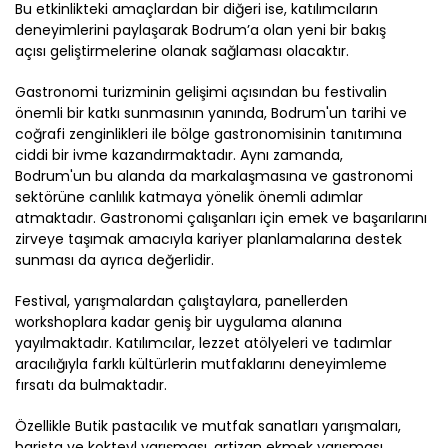
Bu etkinlikteki amaçlardan bir
diğeri
ise
, katılımcıların
deneyimlerini paylaşarak
Bodrum
’a
olan
yeni
bir
bakış
aç
ısı
geliştirmelerine olanak
sağlaması olacaktır
.
G
astronomi turizminin gelişimi açısından bu festivalin
önem
li bir katkı
sunmasının yanında,
Bodrum'un tarih
i
ve
coğrafi zenginlikleri ile bölge gastronomisinin tanıtımına
ciddi bir ivme kazan
dırmaktadır.
Aynı zamanda,
Bodrum'un
bu alanda da
markalaşmasına ve gastronomi
sektörüne canlılık katmaya yönelik önemli adımlar
at
maktadır
. Gastronomi çalışanları için emek ve başarılarını
zirveye taşımak amacıyla kariyer planlamalarına destek
sunması da ayrıca değerli
dir
.
Festival, yarışmalardan çalıştaylara, panellerden
workshoplara kadar geniş bir uygulama alanına
yayıl
maktadır
. Katılımcılar, lezzet atölyeleri ve tadımlar
aracılığıyla farklı kültürlerin mutfaklarını deneyimleme
fırsatı
da
bul
maktadır
.
Özellikle
Butik pastacılık ve mutfak sanatları yarışmaları,
barista ve kokteyl yarışması,
artizan
ekmek yarışması,