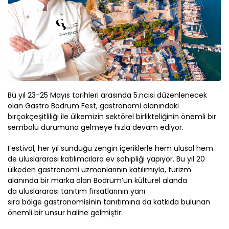
Bu yıl 23-25 Mayıs tarihleri arasında 5.ncisi düzenlenecek
olan
Gastro
Bodrum
Fest
, gastronomi
alanındaki
birçok
çeşitlili
ği ile
ülkemizin sektörel
birlikteliğin
in
önemli bir
sembolü durumun
a gelmeye hızla devam ediyor
.
Festival, her yıl sunduğu zengin içeriklerle hem
ulusal
hem
de uluslararası katılımcılara ev sahipliği yapıyor. Bu yıl 20
ülkeden gastronomi uzmanlarının katılımıyla,
turizm
alanında bir marka olan Bodrum’un kültürel alanda
da
uluslararası tanıtım fırsatlarının yanı
sıra
bölge
gastronomi
si
nin tanıtımına da katkıda
bulunan
önemli bir unsur haline gelmiştir.