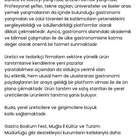
Profesyonel şefler, tekne aşçıları, üniversiteler ve liseler arası
yemek yarışmalarının da içinde bulunduğu
gastronomi
yarışmaları ve ödül törenleri
ile
katılımcıların yeteneklerini
sergileyebildiği ve ödüllendirildiği platformlar olarak
dikkat
çekmektedir.
Ayrıca, g
astronomi alanındaki akademik
ve bilimsel çalışmaları ile de ülke gastronomisine katma
değer olarak önemli bir hizmet sunmaktadır.
Üretici ve tedarikçi firmaların sektöre yönelik ü
rün
tanıtım
ları
ve kendilerine yeni pazarlar
yaratabilmesi
açısından da oldukça verimli
olan
bu
etkinlik,
hem ulusal hem de uluslararası gastronomi
paydaşlarının bir araya geldiği bir platform ol
ması ile de ön
plana çıkmaktadır
.
Ürün t
anıtım ve satış stantları ile
yerel
üreticilerde
ürünlerini tanıtma şansı buluyor.
Buda, yerel üreticilere ve girişimcilere büyük
katkı
sağlamaktadır.
Gastro
Bodrum
Fest
, Muğla İl Kültür ve Turizm
Müdürlüğü
gibi destekleyici kurumların katkılarıyla daha