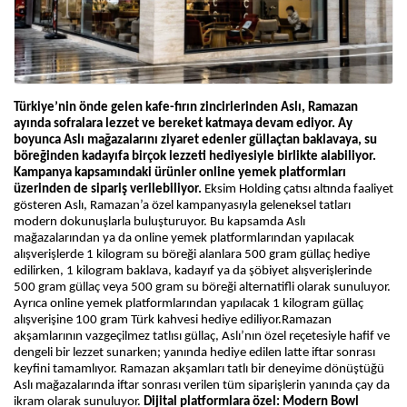
Türkiye’nin önde gelen kafe-fırın zincirlerinden Aslı, Ramazan
ayında sofralara lezzet ve bereket katmaya devam ediyor. Ay
boyunca Aslı mağazalarını ziyaret edenler güllaçtan baklavaya, su
böreğinden kadayıfa birçok lezzeti hediyesiyle birlikte alabiliyor.
Kampanya kapsamındaki ürünler online yemek platformları
üzerinden de sipariş verilebiliyor.
Eksim Holding çatısı altında faaliyet
gösteren Aslı, Ramazan’a özel kampanyasıyla geleneksel tatları
modern dokunuşlarla buluşturuyor. Bu kapsamda Aslı
mağazalarından ya da online yemek platformlarından yapılacak
alışverişlerde 1 kilogram su böreği alanlara 500 gram güllaç hediye
edilirken, 1 kilogram baklava, kadayıf ya da şöbiyet alışverişlerinde
500 gram güllaç veya 500 gram su böreği alternatifli olarak sunuluyor.
Ayrıca online yemek platformlarından yapılacak 1 kilogram güllaç
alışverişine 100 gram Türk kahvesi hediye ediliyor.
Ramazan
akşamlarının vazgeçilmez tatlısı güllaç, Aslı’nın özel reçetesiyle hafif ve
dengeli bir lezzet sunarken; yanında hediye edilen latte iftar sonrası
keyfini tamamlıyor. Ramazan akşamları tatlı bir deneyime dönüştüğü
Aslı mağazalarında iftar sonrası verilen tüm siparişlerin yanında çay da
ikram olarak sunuluyor.
Dijital platformlara özel: Modern Bowl