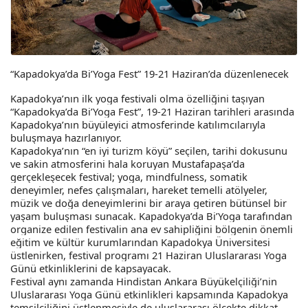
“Kapadokya’da Bi’Yoga Fest” 19-21 Haziran’da düzenlenecek
Kapadokya’nın ilk yoga festivali olma özelliğini taşıyan
“Kapadokya’da Bi’Yoga Fest”, 19-21 Haziran tarihleri arasında
Kapadokya’nın büyüleyici atmosferinde katılımcılarıyla
buluşmaya hazırlanıyor.
Kapadokya’nın “en iyi turizm köyü” seçilen, tarihi dokusunu
ve sakin atmosferini hala koruyan Mustafapaşa’da
gerçekleşecek festival; yoga, mindfulness, somatik
deneyimler, nefes çalışmaları, hareket temelli atölyeler,
müzik ve doğa deneyimlerini bir araya getiren bütünsel bir
yaşam buluşması sunacak. Kapadokya’da Bi’Yoga tarafından
organize edilen festivalin ana ev sahipliğini bölgenin önemli
eğitim ve kültür kurumlarından Kapadokya Üniversitesi
üstlenirken, festival programı 21 Haziran Uluslararası Yoga
Günü etkinliklerini de kapsayacak.
Festival aynı zamanda Hindistan Ankara Büyükelçiliği’nin
Uluslararası Yoga Günü etkinlikleri kapsamında Kapadokya
temsilciliğini üstlenmesiyle de uluslararası ölçekte dikkat