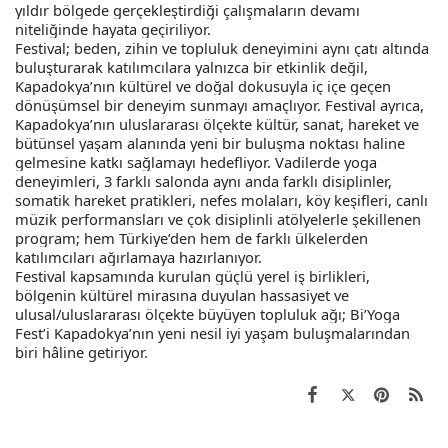
yıldır bölgede gerçekleştirdiği çalışmaların devamı
niteliğinde hayata geçiriliyor.
Festival; beden, zihin ve topluluk deneyimini aynı çatı altında
buluşturarak katılımcılara yalnızca bir etkinlik değil,
Kapadokya’nın kültürel ve doğal dokusuyla iç içe geçen
dönüşümsel bir deneyim sunmayı amaçlıyor. Festival ayrıca,
Kapadokya’nın uluslararası ölçekte kültür, sanat, hareket ve
bütünsel yaşam alanında yeni bir buluşma noktası haline
gelmesine katkı sağlamayı hedefliyor. Vadilerde yoga
deneyimleri, 3 farklı salonda aynı anda farklı disiplinler,
somatik hareket pratikleri, nefes molaları, köy keşifleri, canlı
müzik performansları ve çok disiplinli atölyelerle şekillenen
program; hem Türkiye’den hem de farklı ülkelerden
katılımcıları ağırlamaya hazırlanıyor.
Festival kapsamında kurulan güçlü yerel iş birlikleri,
bölgenin kültürel mirasına duyulan hassasiyet ve
ulusal/uluslararası ölçekte büyüyen topluluk ağı; Bi’Yoga
Fest’i Kapadokya’nın yeni nesil iyi yaşam buluşmalarından
biri hâline getiriyor.