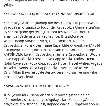
çekiyor.
FESTİVAL GÜÇLÜ İŞ BİRLİKLERİYLE HAYATA GEÇİRİLİYOR
Kapadokya Alan Başkanlığı’nın destekleriyle Kapadokya’da
Bi’Yoga’nın organizatörlüğünde, Kapadokya Üniversitesi’nin
ev sahipliğinde gerçekleştirilecek festivalin partnerleri
arasında; Bademsu, Servet Fethiye, Bite&More ve
YogaBuShop Sinasos Evleri, Gül Konakları, Nujelm
Cappadocia, Konak Bezirhane Cave, Elite Organik ve TAKE34
bulunuyor. Yerel iş birlikleri kapsamında Gorgoli Lounge,
KAPSİNDER, Live in Cappadocia, Simera Cappadocia, Utopia
Cave Cappadocia, Fresco Cave Cappadocia, Kadıevi 1860,
Nalin Cave Spa, Roca Cappadocia Hotel, Travel Atelier, Argeus
Travel & Events, Gaia Cappadocia, Truva İş Sağlığı ve Fiat
Onur Altan Bayii festivale destek veren kurum ve markalar
arasında yer alıyor.
KAPADOKYA’DA BÜTÜNSEL BİR DENEYİM
Türkiye’nin farklı şehirlerinden ve yurt dışından gelen
eğitmenleri, sanatçıları ve uygulayıcıları Kapadokya’da bir
araya getiren Bi’Yoga Fest, Kapadokya’da Bi’Yoga’nın son iki