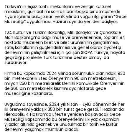
Türkiye’nin eşsiz tarihi mekanlarını ve zengin kültürel
miraslarını, gün batımı sonrası bambaşka bir atmosferde
ziyaretçilerle buluşturan ve ilk yılında yoğun ilgi gören “Gece
Müzeciliği” uygulaması, Haziran ayında yeniden başlıyor.
T.C. Kültür ve Turizm Bakanlığı, Milli Saraylar ve Çanakkale
Alan Başkanlığı’na bağlı müze ve örenyerlerinde, toplam 84
noktada müzelerin bilet ve bilet ürünlerinin geliştirilmesi,
satış kanallarının güçlendirilmesi ve genel olarak ziyaretçi
deneyiminin geliştirilmesi için çalışan SICPA Türkiye, hayata
geçirdiği projelerle Türk turizmine destek olmayı da
sürdürüyor.
Firma bu kapsamda 2024 yılında sorumluluk alanındaki 930
bin metrekarelik Efes Örenyeri’nin 90 bin metrekaresini, 1
milyon 250 bin metrekarelik Denizli Pamukkale Örenyeri’nin
de 360 bin metrekarelik kısmını aydınlatarak gece
müzeciliğine kazandırdı.
Uygulama sayesinde, 2024 yılı Nisan – Eylül döneminde her
iki örenyerini yaklaşık 350 bin turist gece gezdi. 1 Haziran’da
Hierapolis, 4 Haziran’da Efes’te yeniden başlayacak Gece
Müzeciliği kapsamında bu örenyerlerini ılık yaz akşamları
yıldızlar altında gezmek ve unutulmaz bir tarih ve kültür
deneyimi yaşamak mümkün olacak.