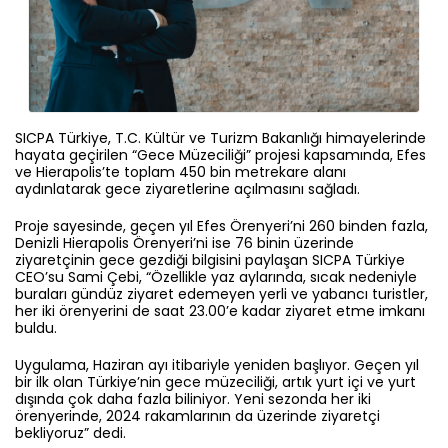
SICPA Türkiye, T.C. Kültür ve Turizm Bakanlığı himayelerinde
hayata geçirilen “Gece Müzeciliği” projesi kapsamında, Efes
ve Hierapolis’te toplam 450 bin metrekare alanı
aydınlatarak gece ziyaretlerine açılmasını sağladı.
Proje sayesinde, geçen yıl Efes Örenyeri’ni 260 binden fazla,
Denizli Hierapolis Örenyeri’ni ise 76 binin üzerinde
ziyaretçinin gece gezdiği bilgisini paylaşan SICPA Türkiye
CEO’su Sami Çebi, “Özellikle yaz aylarında, sıcak nedeniyle
buraları gündüz ziyaret edemeyen yerli ve yabancı turistler,
her iki örenyerini de saat 23.00’e kadar ziyaret etme imkanı
buldu.
Uygulama, Haziran ayı itibariyle yeniden başlıyor. Geçen yıl
bir ilk olan Türkiye’nin gece müzeciliği, artık yurt içi ve yurt
dışında çok daha fazla biliniyor. Yeni sezonda her iki
örenyerinde, 2024 rakamlarının da üzerinde ziyaretçi
bekliyoruz” dedi.