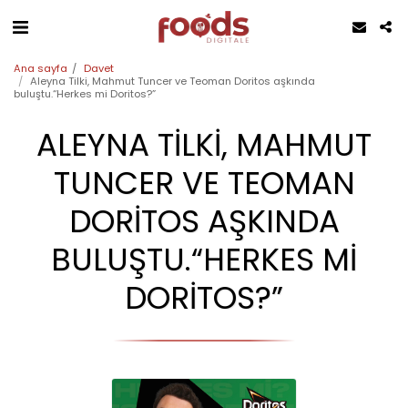
Ana sayfa
Davet
Aleyna Tilki, Mahmut Tuncer ve Teoman Doritos aşkında
buluştu.“Herkes mi Doritos?”
ALEYNA TILKI, MAHMUT
TUNCER VE TEOMAN
DORITOS AŞKINDA
BULUŞTU.“HERKES MI
DORITOS?”